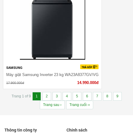
SAMSUNG
Máy giặt Samsung Inverter 23 kg WA23A8377GV/VG
14.990.000đ
17.900.000đ
Trang 1 of 9
1
2
3
4
5
6
7
8
9
Trang sau ›
Trang cuối ››
Thông tin công ty
Chính sách