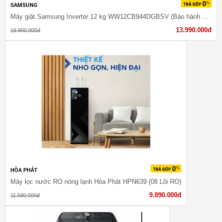
SAMSUNG
Máy giặt Samsung Inverter 12 kg WW12CB944DGBSV (Bảo hành 3 năm)
13.990.000đ
19.900.000đ
HÒA PHÁT
Máy lọc nước RO nóng lạnh Hòa Phát HPN639 (08 Lõi RO)
9.890.000đ
11.590.000đ