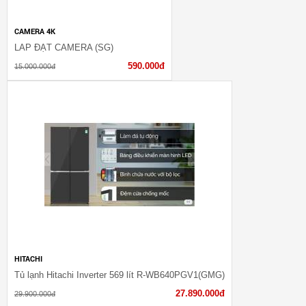
CAMERA 4K
LĂP ĐẶT CAMERA (SG)
590.000đ
15.000.000đ
HITACHI
Tủ lạnh Hitachi Inverter 569 lít R-WB640PGV1(GMG)
27.890.000đ
29.900.000đ