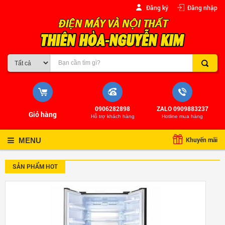
Đăng ký
Đăng nhập
0906282898
ZALO 0909883237
Giỏ hàng
Hỗ trợ khách hàng
Hotline mua hàng
Khuyến mãi
MENU
SẢN PHẨM HOT