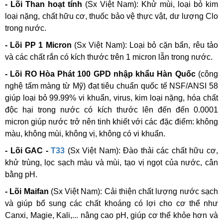
- Lõi Than hoạt tính
(Sx Việt Nam):
Khử mùi, loại bỏ kim
loại nặng, chất hữu cơ, thuốc bảo vệ thực vật, dư lượng Clo
trong nước.
- Lõi PP 1 Micron
(Sx Việt Nam):
Loại bỏ cặn bẩn, rêu tảo
và các chất rắn có kích thước trên 1 micron lẫn trong nước.
- Lõi RO Hòa Phát 100 GPD nhập khẩu Hàn Quốc
(công
nghệ tấm màng từ Mỹ)
đạt tiêu chuẩn quốc tế NSF/ANSI 58
giúp loại bỏ 99.99% vi khuẩn, virus, kim loại nặng, hóa chất
độc hại trong nước có kích thước lên đến đến 0.0001
micron giúp nước trở nên tinh khiết với các đặc điểm: không
màu, không mùi, không vị, không có vi khuẩn.
- Lõi GAC -
T33
(Sx Việt Nam):
Đào thải các chất hữu cơ,
khử trùng, lọc sạch màu và mùi, tạo vị ngọt của nước, cân
bằng pH.
- Lõi Maifan
(Sx Việt Nam):
Cải thiện chất lượng nước sạch
và giúp bổ sung các chất khoáng có lợi cho cơ thể như
Canxi, Magie, Kali,... nâng cao pH, giúp cơ thể khỏe hơn và