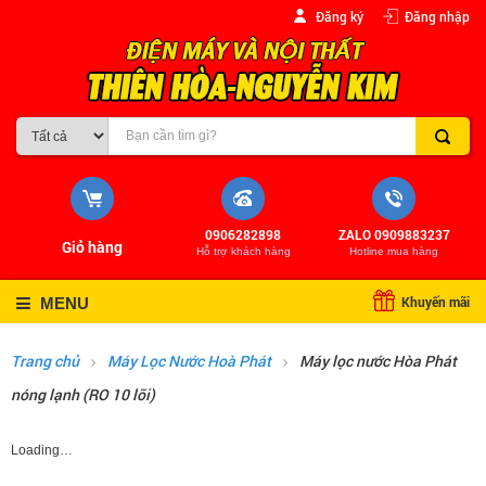
Đăng ký
Đăng nhập
0906282898
ZALO 0909883237
Giỏ hàng
Hỗ trợ khách hàng
Hotline mua hàng
Khuyến mãi
MENU
Trang chủ
Máy Lọc Nước Hoà Phát
Máy lọc nước Hòa Phát
nóng lạnh (RO 10 lõi)
Loading…