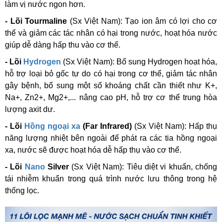
làm vị nước ngon hơn.
- Lõi Tourmaline
(Sx Việt Nam):
Tạo ion âm có lợi cho cơ
thể và giảm các tác nhân có hại trong nước, hoạt hóa nước
giúp dễ dàng hấp thu vào cơ thể.
- Lõi
Hydrogen
(Sx Việt Nam):
Bổ sung Hydrogen hoạt hóa,
hỗ trợ loại bỏ gốc tự do có hại trong cơ thể, giảm tác nhân
gây bệnh, bổ sung một số khoáng chất cần thiết như K+,
Na+, Zn2+, Mg2+,... nâng cao pH, hỗ trợ cơ thể trung hòa
lượng axit dư.
- Lõi
Hồng ngoại xa
(Far Infrared)
(Sx Việt Nam):
Hấp thụ
năng lượng nhiệt bên ngoài để phát ra các tia hồng ngoại
xa, nước sẽ được hoạt hóa dễ hấp thụ vào cơ thể.
- Lõi
Nano
Silver
(Sx Việt Nam):
Tiêu diệt vi khuẩn, chống
tái nhiễm khuẩn trong quá trình nước lưu thông trong hệ
thống lọc.