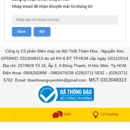
Nhập email để nhận khuyến mãi từ chúng tôi
Công ty Cổ phần Điện máy và Nội Thất Thiên Hòa - Nguyễn Kim.
GPDKKD: 0313048313 do sở KH & ĐT TP.HCM cấp ngày 10/12/2014.
Địa chỉ: 257/86/9 Tổ 16, Ấp 2, X.Đông Thạnh, H.Hóc Môn, Tp.HCM.
Điện thoại: 0906282898 - 0982479238 (028)3711 5532 – (028)3711
MST: 0313048313
5762. Email: thienhoanguyenkim@gmail.com.
COPYRIGHT © 2018 Bán trả góp. All Rights Reserved
Chỉ Đường
Gọi điện
SMS