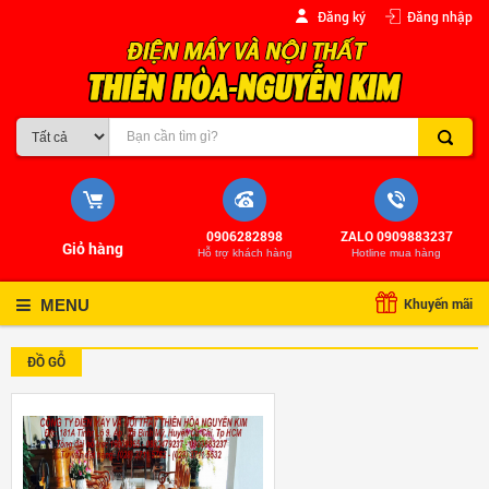
Đăng ký
Đăng nhập
0906282898
ZALO 0909883237
Giỏ hàng
Hỗ trợ khách hàng
Hotline mua hàng
Khuyến mãi
MENU
ĐỒ GỖ