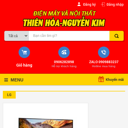
Đăng ký
Đăng nhập
0906282898
ZALO 0909883237
Giỏ hàng
Hỗ trợ khách hàng
Hotline mua hàng
Khuyến mãi
MENU
LG