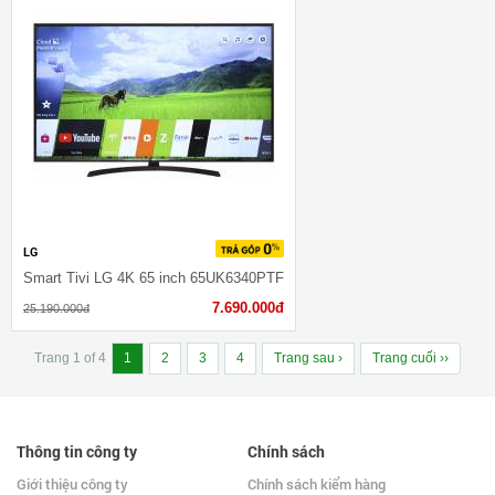
LG
Smart Tivi LG 4K 65 inch 65UK6340PTF
7.690.000đ
25.190.000đ
Trang 1 of 4
1
2
3
4
Trang sau ›
Trang cuối ››
Thông tin công ty
Chính sách
Giới thiệu công ty
Chính sách kiểm hàng