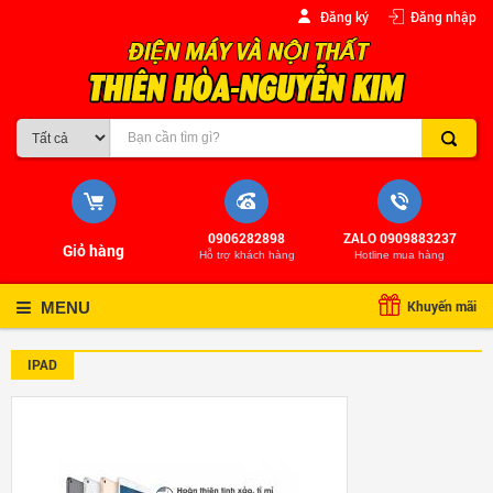
Đăng ký
Đăng nhập
0906282898
ZALO 0909883237
Giỏ hàng
Hỗ trợ khách hàng
Hotline mua hàng
Khuyến mãi
MENU
IPAD