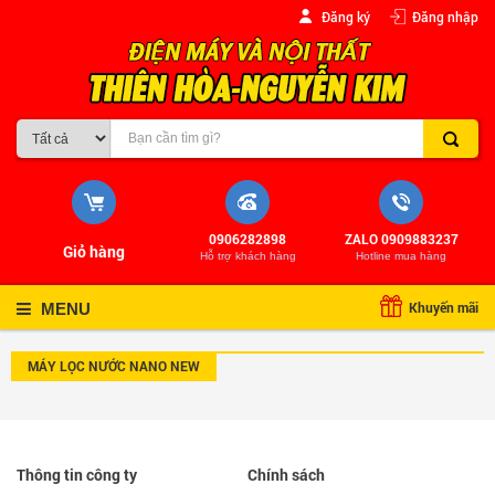
Đăng ký
Đăng nhập
0906282898
ZALO 0909883237
Giỏ hàng
Hỗ trợ khách hàng
Hotline mua hàng
Khuyến mãi
MENU
MÁY LỌC NƯỚC NANO NEW
Thông tin công ty
Chính sách