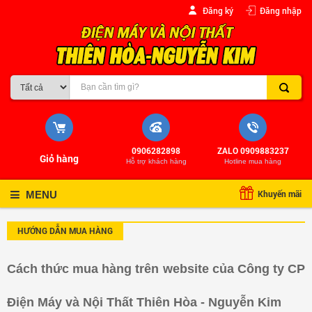
Đăng ký
Đăng nhập
0906282898
ZALO 0909883237
Giỏ hàng
Hỗ trợ khách hàng
Hotline mua hàng
Khuyến mãi
MENU
HƯỚNG DẪN MUA HÀNG
Cách thức mua hàng trên website của Công ty CP
Điện Máy và Nội Thất Thiên Hòa - Nguyễn Kim