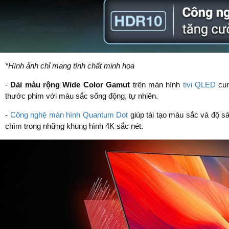
*Hình ảnh chỉ mang tính chất minh họa
-
Dải màu rộng Wide Color Gamut
trên màn hình
tivi QLED
cun
thước phim với màu sắc sống động, tự nhiên.
-
Công nghệ màn hình Quantum Dot
giúp tái tạo màu sắc và độ s
chìm trong những khung hình 4K sắc nét.