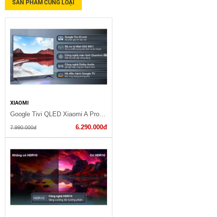
SẢN PHẨM CÙNG LOẠI
XIAOMI
Google Tivi QLED Xiaomi A Pro 4K 43 inch L43MA-SSEA 2025
6.290.000đ
7.990.000đ