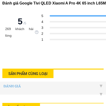
Đánh giá Google Tivi QLED Xiaomi A Pro 4K 65 inch L6
5
5
4
/5
3
269 khách hài
2
lòng
1
SẢN PHẨM CÙNG LOẠI
ĐÁNH GIÁ