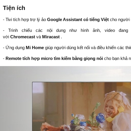
Tiện ích
- Tivi tích hợp trợ lý ảo
Google Assistant có tiếng Việt
cho người d
- Trình chiếu các nội dung như hình ảnh, video đang 
với
Chromecast
và
Miracast
.
- Ứng dụng
Mi Home
giúp người dùng kết nối và điều khiển các thiế
-
Remote tích hợp micro tìm kiếm bằng giọng nói
cho bạn khả nă