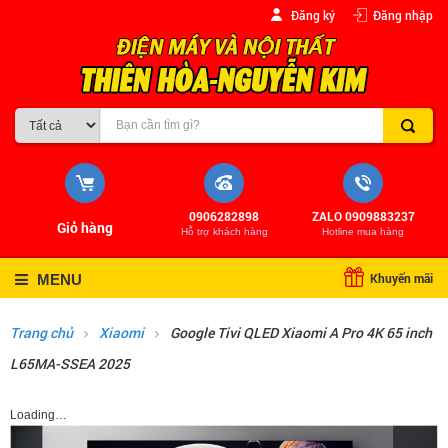
Đăng ký
Đăng nhập
0906282898
ZALO 0909883237
Giỏ hàng
Hỗ trợ khách hàng
Hotline mua hàng
Khuyến mãi
MENU
Trang chủ
Xiaomi
Google Tivi QLED Xiaomi A Pro 4K 65 inch
L65MA-SSEA 2025
Loading…