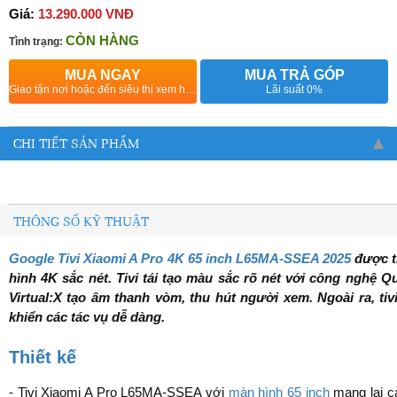
Giá:
13.290.000 VNĐ
CÒN HÀNG
Tình trạng:
MUA NGAY
MUA TRẢ GÓP
Giao tận nơi hoặc đến siêu thị xem hàng
Lãi suất 0%
CHI TIẾT SẢN PHẨM
THÔNG SỐ KỸ THUẬT
Google Tivi Xiaomi A Pro 4K 65 inch L65MA-SSEA 2025
được t
hình 4K sắc nét. Tivi tái tạo màu sắc rõ nét với công nghệ
Virtual:X tạo âm thanh vòm, thu hút người xem. Ngoài ra, tivi
khiển các tác vụ dễ dàng.
Thiết kế
- Tivi Xiaomi A Pro L65MA-SSEA với
màn hình 65 inch
mang lại cả