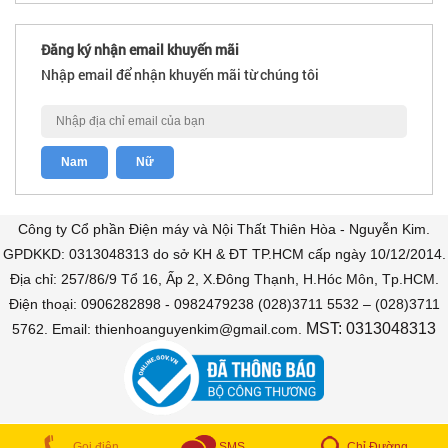
Đăng ký nhận email khuyến mãi
Nhập email để nhận khuyến mãi từ chúng tôi
Công ty Cổ phần Điện máy và Nội Thất Thiên Hòa - Nguyễn Kim.
GPDKKD: 0313048313 do sở KH & ĐT TP.HCM cấp ngày 10/12/2014.
Địa chỉ: 257/86/9 Tổ 16, Ấp 2, X.Đông Thạnh, H.Hóc Môn, Tp.HCM.
Điện thoại: 0906282898 - 0982479238 (028)3711 5532 – (028)3711
MST: 0313048313
5762. Email: thienhoanguyenkim@gmail.com.
COPYRIGHT © 2018 Bán trả góp. All Rights Reserved
Chỉ Đường
Gọi điện
SMS