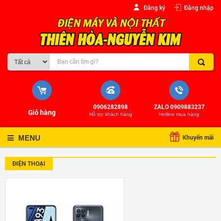
Đăng ký
Đăng nhập
0906282898
ZALO 0909883237
Giỏ hàng
Hỗ trợ khách hàng
Hotline mua hàng
Khuyến mãi
MENU
ĐIỆN THOẠI