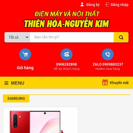
Đăng ký
Đăng nhập
0906282898
ZALO 0909883237
Giỏ hàng
Hỗ trợ khách hàng
Hotline mua hàng
Khuyến mãi
MENU
SAMSUNG