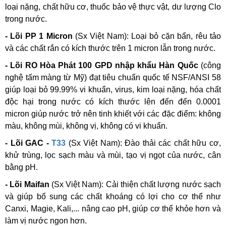
loại nặng, chất hữu cơ, thuốc bảo vệ thực vật, dư lượng Clo
trong nước.
- Lõi PP 1 Micron
(Sx Việt Nam):
Loại bỏ cặn bẩn, rêu tảo
và các chất rắn có kích thước trên 1 micron lẫn trong nước.
- Lõi RO Hòa Phát 100 GPD nhập khẩu Hàn Quốc
(công
nghệ tấm màng từ Mỹ)
đạt tiêu chuẩn quốc tế NSF/ANSI 58
giúp loại bỏ 99.99% vi khuẩn, virus, kim loại nặng, hóa chất
độc hại trong nước có kích thước lên đến đến 0.0001
micron giúp nước trở nên tinh khiết với các đặc điểm: không
màu, không mùi, không vị, không có vi khuẩn.
- Lõi GAC -
T33
(Sx Việt Nam):
Đào thải các chất hữu cơ,
khử trùng, lọc sạch màu và mùi, tạo vị ngọt của nước, cân
bằng pH.
- Lõi Maifan
(Sx Việt Nam):
Cải thiện chất lượng nước sạch
và giúp bổ sung các chất khoáng có lợi cho cơ thể như
Canxi, Magie, Kali,... nâng cao pH, giúp cơ thể khỏe hơn và
làm vị nước ngon hơn.