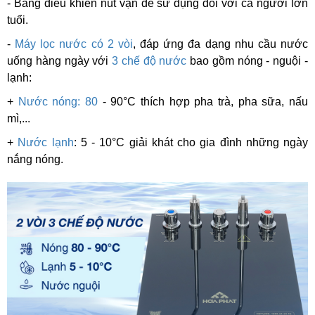
- Bảng điều khiển nút vặn dễ sử dụng đối với cả người lớn
tuổi.
-
Máy lọc nước có 2 vòi
, đáp ứng đa dạng nhu cầu nước
uống hàng ngày với
3 chế độ nước
bao gồm nóng - nguội -
lạnh:
+
Nước nóng: 80
- 90°C thích hợp pha trà, pha sữa, nấu
mì,...
+
Nước lạnh
: 5 - 10°C giải khát cho gia đình những ngày
nắng nóng.