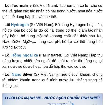
- Lõi Tourmaline
(Sx Việt Nam):
Tạo ion âm có lợi cho cơ
thể và giảm các tác nhân có hại trong nước, hoạt hóa nước
giúp dễ dàng hấp thu vào cơ thể.
- Lõi
Hydrogen
(Sx Việt Nam):
Bổ sung Hydrogen hoạt hóa,
hỗ trợ loại bỏ gốc tự do có hại trong cơ thể, giảm tác nhân
gây bệnh, bổ sung một số khoáng chất cần thiết như K+,
Na+, Zn2+, Mg2+,... nâng cao pH, hỗ trợ cơ thể trung hòa
lượng axit dư.
- Lõi
Hồng ngoại xa
(Far Infrared)
(Sx Việt Nam):
Hấp thụ
năng lượng nhiệt bên ngoài để phát ra các tia hồng ngoại
xa, nước sẽ được hoạt hóa dễ hấp thụ vào cơ thể.
- Lõi
Nano
Silver
(Sx Việt Nam):
Tiêu diệt vi khuẩn, chống
tái nhiễm khuẩn trong quá trình nước lưu thông trong hệ
thống lọc.