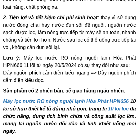
loại nặng, chất phóng xạ.
2. Tiện lợi và tiết kiệm chi phí sinh hoạt:
thay vì sử dụng
nước đóng chai hay nước đun sôi để nguội, nguồn nước
sạch được lọc, làm nóng trực tiếp từ máy sẽ an toàn, nhanh
chóng và tiện lợi hơn. Nước sau lọc có thể uống trực tiếp tại
vòi, không cần đun sôi lại.
Lưu ý:
Máy lọc nước RO nóng nguội lạnh Hòa Phát
HPN666 11 lõi từ ngày 20/5/2024 có sự thay đổi như sau:
Dây nguồn phích cắm điện kiểu ngang => Dây nguồn phích
cắm điện kiểu dọc.
Sản phẩm có 2 phiên bản,
sẽ giao hàng ngẫu nhiên.
Máy lọc nước RO nóng nguội lạnh Hòa Phát HPN656
10
lõi sở hữu thiết kế tủ đứng nhỏ gọn, trang bị
10 lõi lọc
đa
chức năng, dung tích bình chứa và công suất lọc lớn,
mang lại nguồn nước dồi dào và tinh khiết uống mỗi
ngày.