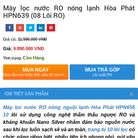
Máy lọc nước RO nóng lạnh Hòa Phát
HPN639 (08 Lõi RO)
Giá cũ:
11.590.000 VNĐ
Giá:
9.890.000 VNĐ
Còn Hàng
Tình trạng:
MUA NGAY
MUA TRẢ GÓP
Giao tận nơi hoặc đến siêu thị xem hàng
Lãi suất 0%
CHI TIẾT SẢN PHẨM
Máy lọc nước RO nóng nguội lạnh Hòa Phát HPN656
10
lõi sử dụng công nghệ thẩm thấu ngược RO và
kháng khuẩn Nano Silver nhằm đảm bảo nguồn nước
sau khi lọc luôn sạch sẽ và an toàn,
trang bị 10 lõi lọc
có
chức năng riêng biệt, nhiều tiện ích phong phú, nút vặn