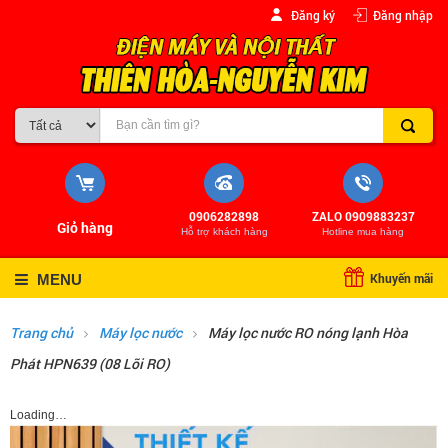
Đăng ký
Đăng nhập
0906282898
ZALO 0909883237
Giỏ hàng
Hỗ trợ khách hàng
Hotline mua hàng
Khuyến mãi
MENU
Trang chủ
Máy lọc nước
Máy lọc nước RO nóng lạnh Hòa
Phát HPN639 (08 Lõi RO)
Loading…