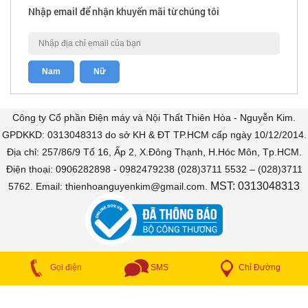
Nhập email để nhận khuyến mãi từ chúng tôi
Công ty Cổ phần Điện máy và Nội Thất Thiên Hòa - Nguyễn Kim.
GPDKKD: 0313048313 do sở KH & ĐT TP.HCM cấp ngày 10/12/2014.
Địa chỉ: 257/86/9 Tổ 16, Ấp 2, X.Đông Thạnh, H.Hóc Môn, Tp.HCM.
Điện thoại: 0906282898 - 0982479238 (028)3711 5532 – (028)3711
MST: 0313048313
5762. Email: thienhoanguyenkim@gmail.com.
COPYRIGHT © 2018 Bán trả góp. All Rights Reserved
Chỉ Đường
Gọi điện
SMS