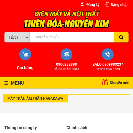
Đăng ký
Đăng nhập
0906282898
ZALO 0909883237
Giỏ hàng
Hỗ trợ khách hàng
Hotline mua hàng
Khuyến mãi
MENU
MÁY TRẦN ÂM TRẦN NAGAKAWA
Thông tin công ty
Chính sách