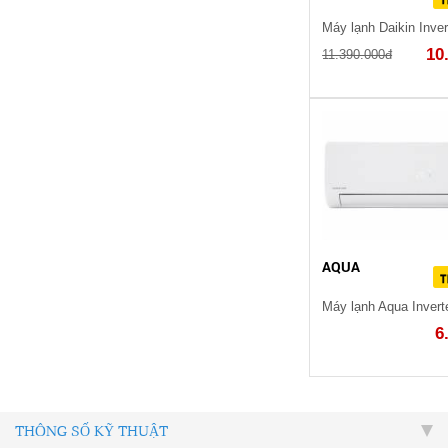
10
11.390.000đ
AQUA
6
THÔNG SỐ KỸ THUẬT