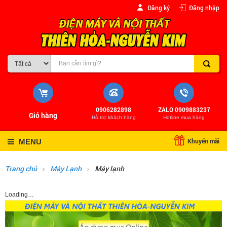
Đăng ký
Đăng nhập
0906282898
ZALO 0909883237
Giỏ hàng
Hỗ trợ khách hàng
Hotline mua hàng
Khuyến mãi
MENU
Trang chủ
Máy Lạnh
Máy lạnh
Loading…