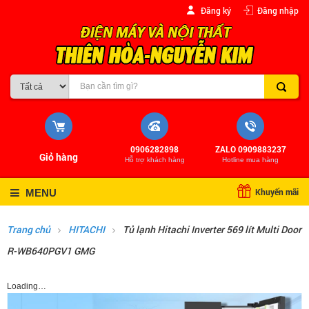
Đăng ký
Đăng nhập
0906282898
ZALO 0909883237
Giỏ hàng
Hỗ trợ khách hàng
Hotline mua hàng
Khuyến mãi
MENU
Trang chủ
HITACHI
Tủ lạnh Hitachi Inverter 569 lít Multi Door
R-WB640PGV1 GMG
Loading…