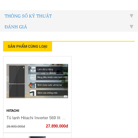
THÔNG SỐ KỸ THUẬT
ĐÁNH GIÁ
SẢN PHẨM CÙNG LOẠI
HITACHI
Tủ lạnh Hitachi Inverter 569 lít R-WB640PGV1(GMG)
27.890.000đ
29.900.000đ