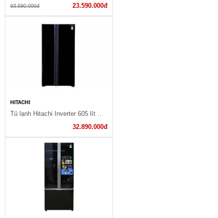
23.590.000đ
93.590.000đ
HITACHI
Tủ lạnh Hitachi Inverter 605 lít R-S700PGV2 GBK
32.890.000đ