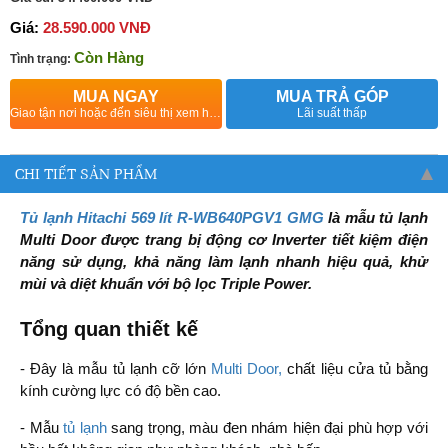
Giá:
28.590.000 VNĐ
Còn Hàng
Tình trạng:
MUA NGAY
MUA TRẢ GÓP
Giao tận nơi hoặc đến siêu thị xem hàng
Lãi suất thấp
CHI TIẾT SẢN PHẨM
Tủ lạnh Hitachi 569 lít R-WB640PGV1 GMG
là mẫu tủ lạnh
Multi Door được trang bị động cơ Inverter tiết kiệm điện
năng sử dụng, khả năng làm lạnh nhanh hiệu quả, khử
mùi và diệt khuẩn với bộ lọc Triple Power.
Tổng quan thiết kế
- Đây là mẫu tủ lạnh cỡ lớn
Multi Door,
chất liệu cửa tủ bằng
kính cường lực có độ bền cao.
- Mẫu
tủ lạnh
sang trọng, màu đen nhám hiện đại phù hợp với