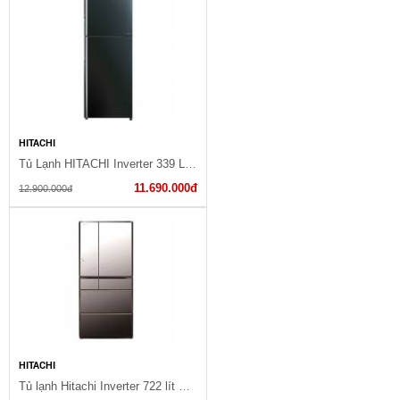
HITACHI
Tủ Lạnh HITACHI Inverter 339 Lít R-FG450PGV8(GBK)
11.690.000đ
12.900.000đ
HITACHI
Tủ lạnh Hitachi Inverter 722 lít R-X670GV (X)