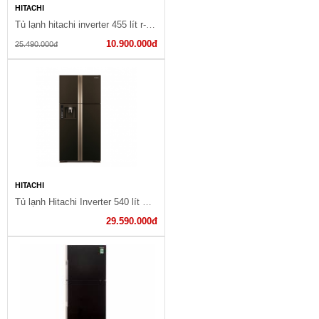
HITACHI
Tủ lạnh hitachi inverter 455 lít r-fwb545pgv2(gbk)
10.900.000đ
25.490.000đ
HITACHI
Tủ lạnh Hitachi Inverter 540 lít R-W660PGV3 GBW
29.590.000đ