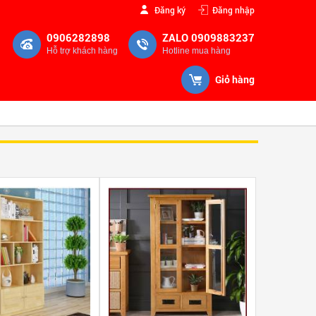
Đăng ký
Đăng nhập
0906282898
ZALO 0909883237
Hỗ trợ khách hàng
Hotline mua hàng
Giỏ hàng