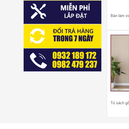
Bàn làm v
Tủ sách g