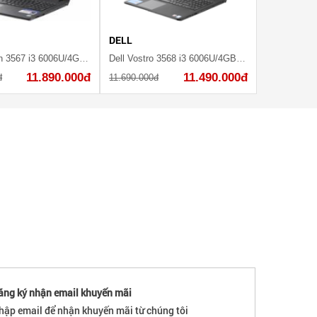
DELL
Dell Inspiron 3567 i3 6006U/4GB/1TB/2GB M430/Win10/(C5I3120W)
Dell Vostro 3568 i3 6006U/4GB/1TB/Win10/(VTI3027W)
11.890.000đ
11.490.000đ
đ
11.690.000đ
ăng ký nhận email khuyến mãi
hập email để nhận khuyến mãi từ chúng tôi