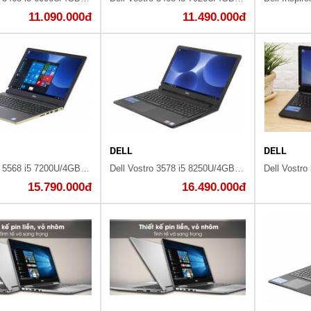
11.090.000đ
11.490.000đ
DELL
DELL
Dell Vostro 5568 i5 7200U/4GB/1TB/2GB 940MX/Win10/(077M52)
Dell Vostro 3578 i5 8250U/4GB/1TB/2GB 520/Win10/(P63F002V78B)
15.790.000đ
16.490.000đ