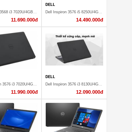
DELL
Dell Vostro 3568 i3 7020U/4GB/1TB/Win10/(VTI32072W)
Dell Inspiron 3576 i5 8250U/4GB/1TB/Win10/(P63F002N76F)
11.690.000đ
14.490.000đ
DELL
Dell Inspiron 3576 i3 7020U/4GB/1TB/2GB AMD 520/Win10/(C5I3132W)
Dell Inspiron 3576 i3 8130U/4GB/1TB/Win10/(P63F002N76B)
11.990.000đ
12.090.000đ