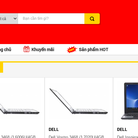
ng chủ
Khuyến mãi
Sản phẩm HOT
DELL
DELL
Dell Vostro 3468 i3 6006U/4GB/500G/Win10/(70142649)
Dell Vostro 3468 i3 7020U/4GB/1TB/Win10/(70161069)