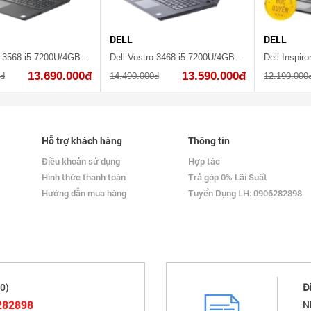
DELL
DELL
Dell Vostro 3568 i5 7200U/4GB/1TB/Win10/(XF6C611)
Dell Vostro 3468 i5 7200U/4GB/1TB/Win10
13.690.000đ
13.590.000đ
0đ
14.490.000đ
12.190.000
Hỗ trợ khách hàng
Thông tin
Điều khoản sử dụng
Hợp tác
Hình thức thanh toán
Trả góp 0% Lãi Suất
Hướng dẫn mua hàng
Tuyển Dụng LH: 0906282898
0)
Đ
282898
N