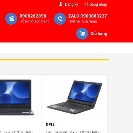
Đăng ký
Đăng nhập
0906282898
ZALO 0909883237
Hỗ trợ khách hàng
Hotline mua hàng
Giỏ hàng
DELL
Dell Inspiron 3567 i3 7020U/4GB/1TB/Win10/(P63F002N67T)
Dell Inspiron 3476 i3 8130U/4GB/1TB/Win10/(8J61P11)