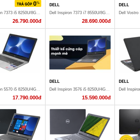
DELL
DELL
Dell Inspiron 7373 i5 8250U/8GB/256GB/Win10/Office365/(C3TI501OW)
Dell Inspiron 7373 i7 8550U/8GB/256GB/Win10/Office365/(P83G001)
26.790.000đ
28.690.000đ
DELL
DELL
Dell Inspiron 5570 i5 8250U/4GB/1TB/2GB M530/Win10/Office365/(M5I5238W)
Dell Inspiron 3576 i5 8250U/4GB/1TB/2GB AMD 520/Win10/(70157552)
17.790.000đ
15.590.000đ