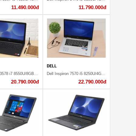
11.490.000đ
11.790.000đ
DELL
Dell Vostro 3578 i7 8550U/8GB/1TB/2GB 520/Win10/(NGMPF11)
Dell Inspiron 7570 i5 8250U/4GB/1TB+128GB/4GB 940MX/Win10/Office365/(N5I5102OW)
20.790.000đ
22.790.000đ