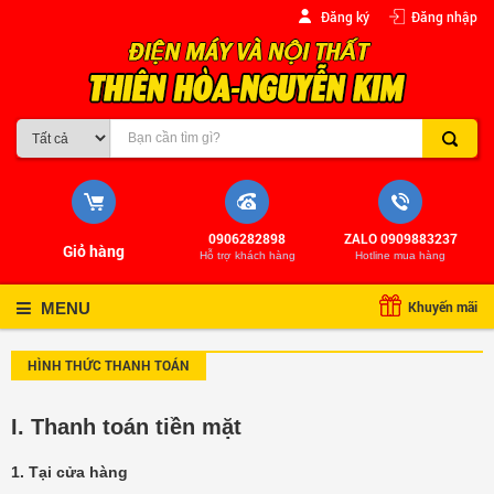
Đăng ký
Đăng nhập
0906282898
ZALO 0909883237
Giỏ hàng
Hỗ trợ khách hàng
Hotline mua hàng
Khuyến mãi
MENU
HÌNH THỨC THANH TOÁN
I. Thanh toán tiền mặt
1. Tại cửa hàng