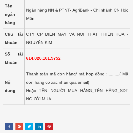
Tên
Ngân hàng NN & PTNT- AgriBank - Chi nhánh CN Hóc
ngân
Môn
hàng
Chủ tài
CTY CP ĐIỆN MÁY VÀ NỘI THẤT THIÊN HÒA -
khoản
NGUYỄN KIM
Số tài
614.020.101.5752
khoản
Thanh toán mã đơn hàng/ mã hợp đồng :..........( Mã
Nội
đơn hàng có xác nhận qua email)
dung
Hoặc TÊN NGƯỜI MUA HÀNG_TÊN HÀNG_SDT
NGƯỜI MUA