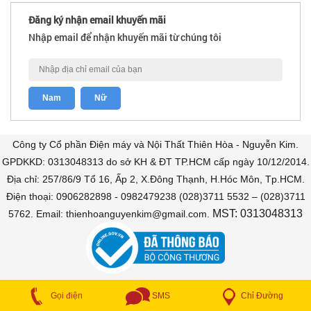
Đăng ký nhận email khuyến mãi
Nhập email để nhận khuyến mãi từ chúng tôi
Công ty Cổ phần Điện máy và Nội Thất Thiên Hòa - Nguyễn Kim.
GPDKKD: 0313048313 do sở KH & ĐT TP.HCM cấp ngày 10/12/2014.
Địa chỉ: 257/86/9 Tổ 16, Ấp 2, X.Đông Thạnh, H.Hóc Môn, Tp.HCM.
Điện thoại: 0906282898 - 0982479238 (028)3711 5532 – (028)3711
MST: 0313048313
5762. Email: thienhoanguyenkim@gmail.com.
COPYRIGHT © 2018 Bán trả góp. All Rights Reserved
Chỉ Đường
Gọi điện
SMS