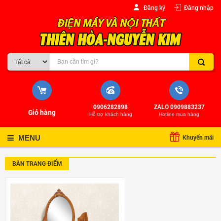
Đăng ký
Đăng nhập
0906282898
ZALO 0909883237
Giỏ hàng
Hỗ trợ khách hàng
Hotline mua hàng
Khuyến mãi
MENU
BÀN TRANG ĐIỂM