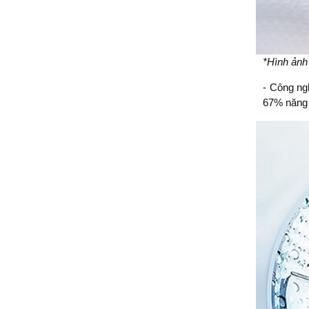
*Hình ảnh
- Công n
67% năng 