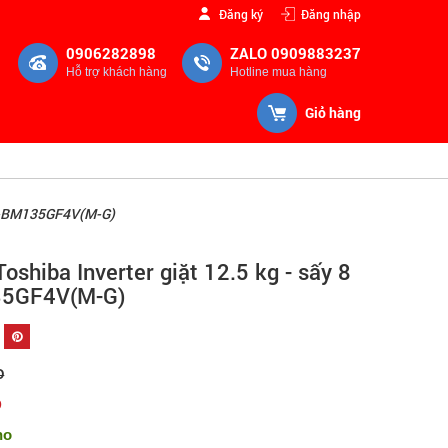
Đăng ký
Đăng nhập
0906282898
ZALO 0909883237
Hỗ trợ khách hàng
Hotline mua hàng
Giỏ hàng
TWD-BM135GF4V(M-G)
oshiba Inverter giặt 12.5 kg - sấy 8
35GF4V(M-G)
Đ
Đ
ho