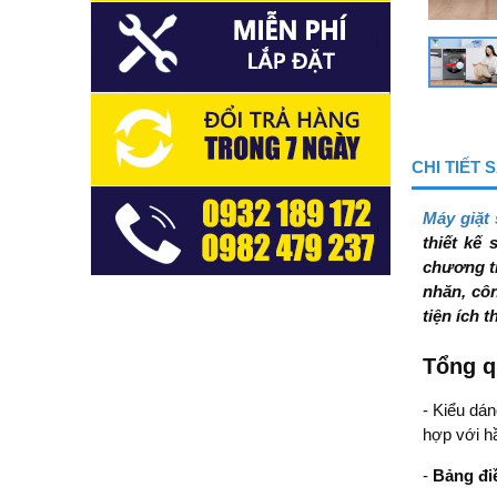
CHI TIẾT
Máy giặt
thiết kế 
chương tr
nhăn, cô
tiện ích 
Tổng q
- Kiểu dá
hợp với hầ
-
Bảng đi