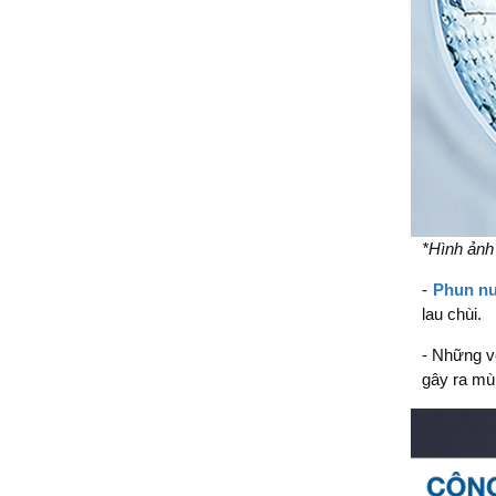
*Hình ảnh
-
Phun n
lau chùi.
- Những v
gây ra mùi