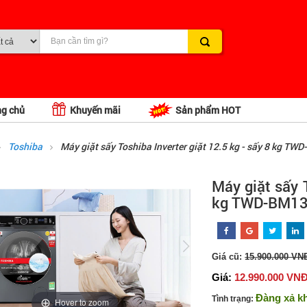
ng chủ
Khuyến mãi
Sản phẩm HOT
Toshiba
Máy giặt sấy Toshiba Inverter giặt 12.5 kg - sấy 8 kg 
Máy giặt sấy T
kg TWD-BM1
Giá cũ:
15.900.000 VN
Giá:
12.990.000 VN
Đàng xả k
Tình trạng:
Hover to zoom