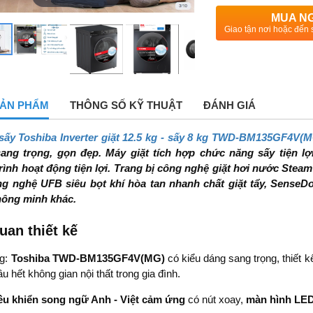
MUA N
Giao tận nơi hoặc đến 
 SẢN PHẨM
THÔNG SỐ KỸ THUẬT
ĐÁNH GIÁ
 sấy Toshiba Inverter giặt 12.5 kg - sấy 8 kg TWD-BM135GF4V(
sang trọng, gọn đẹp. Máy giặt tích hợp chức năng sấy tiện lợi
ình hoạt động tiện lợi. Trang bị công nghệ giặt hơi nước Steam 
ng nghệ UFB siêu bọt khí hòa tan nhanh chất giặt tẩy, Sense
thông minh khác.
uan thiết kế
ng:
Toshiba TWD-BM135GF4V(MG)
có kiểu dáng sang trọng, thiết k
u hết không gian nội thất trong gia đình.
ều khiển song ngữ Anh - Việt cảm ứng
có nút xoay,
màn hình LE