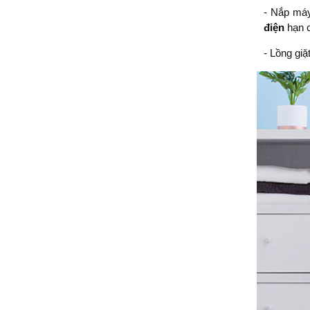
- Nắp máy
điện
hạn c
- Lồng giặ