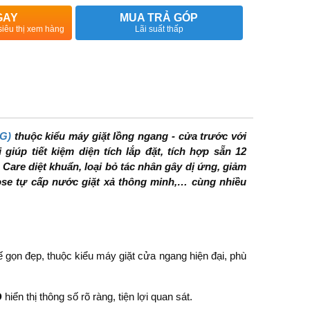
GAY
MUA TRẢ GÓP
siêu thị xem hàng
Lãi suất thấp
MG)
thuộc kiểu máy giặt lồng ngang - cửa trước với
 giúp tiết kiệm diện tích lắp đặt, tích hợp sẵn 12
Care diệt khuẩn, loại bỏ tác nhân gây dị ứng, giảm
Dose tự cấp nước giặt xả thông minh,… cùng nhiều
ế gọn đẹp, thuộc kiểu máy giặt cửa ngang hiện đại, phù
D
hiển thị thông số rõ ràng, tiện lợi quan sát.