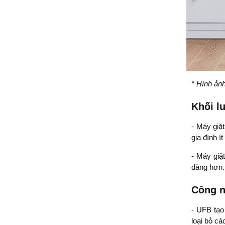
* Hình ản
Khối l
- Máy giặ
gia đình í
- Máy giặ
dàng hơn.
Công n
- UFB tạo
loại bỏ c