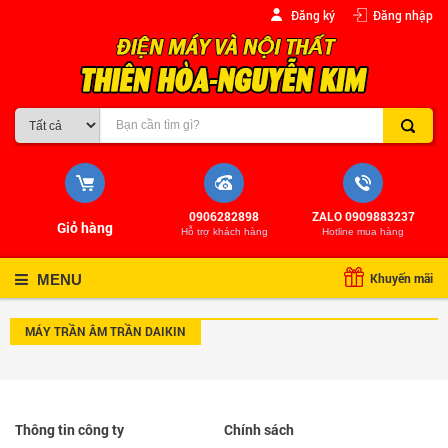
Đăng ký
Đăng nhập
0906282898
ZALO 0909883237
Giỏ hàng
Hỗ trợ khách hàng
Hotline mua hàng
Khuyến mãi
MENU
MÁY TRẦN ÂM TRẦN DAIKIN
Thông tin công ty
Chính sách