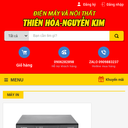
Đăng ký
Đăng nhập
0906282898
ZALO 0909883237
Giỏ hàng
Hỗ trợ khách hàng
Hotline mua hàng
Khuyến mãi
MENU
MÁY IN