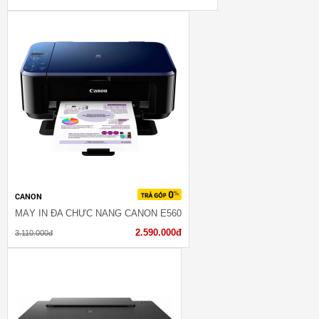
CANON
MÁY IN ĐA CHỨC NĂNG CANON E560
2.590.000đ
3.110.000đ