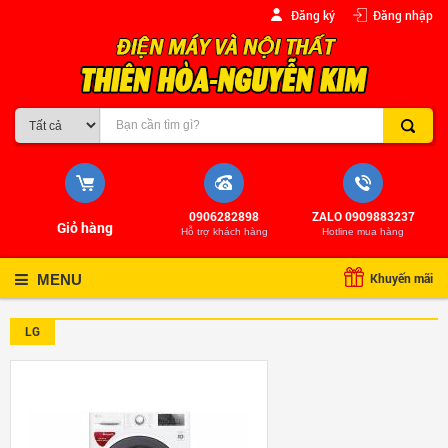
Đăng ký
Đăng nhập
0906282898
ZALO 0909883237
Giỏ hàng
Hỗ trợ khách hàng
Hotline mua hàng
Khuyến mãi
MENU
LG