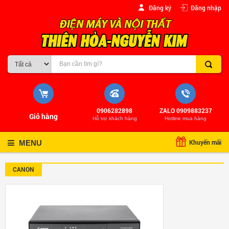
Đăng ký
Đăng nhập
0906282898
ZALO 0909883237
Giỏ hàng
Hỗ trợ khách hàng
Hotline mua hàng
Khuyến mãi
MENU
CANON