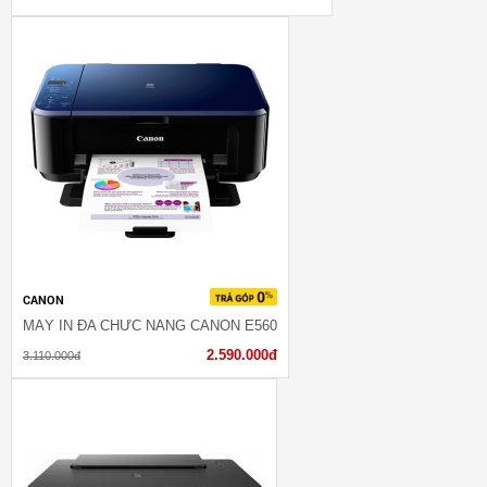
CANON
MÁY IN ĐA CHỨC NĂNG CANON E560
2.590.000đ
3.110.000đ