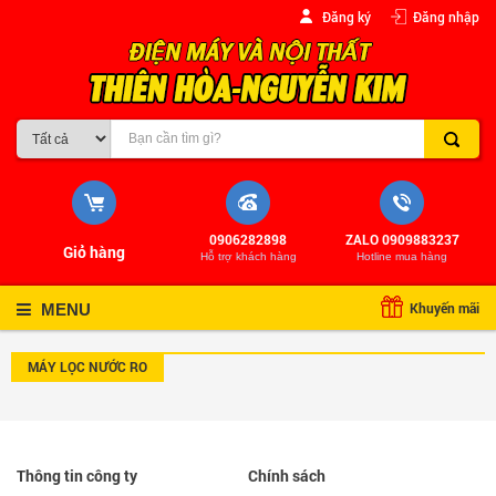
Đăng ký
Đăng nhập
0906282898
ZALO 0909883237
Giỏ hàng
Hỗ trợ khách hàng
Hotline mua hàng
Khuyến mãi
MENU
MÁY LỌC NƯỚC RO
Thông tin công ty
Chính sách