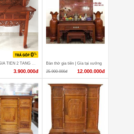
BÀN THỜ GIA TIÊN 2 TẦNG GỖ TRÀM
Bàn thờ gia tiên | Gía tại xưởng
3.900.000đ
12.000.000đ
25.900.000đ