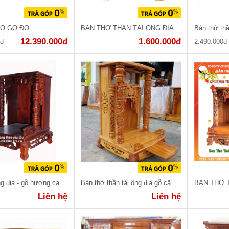
GỖ GÕ ĐỎ
BÀN THỜ THẦN TÀI ÔNG ĐỊA
Bàn thờ thần
12.390.000đ
1.600.000đ
0đ
2.490.000đ
Bàn thờ ông địa - gỗ hương cao cấp
Bàn thờ thần tài ông địa gỗ căm xe
BÀN THỜ 
Liên hệ
Liên hệ