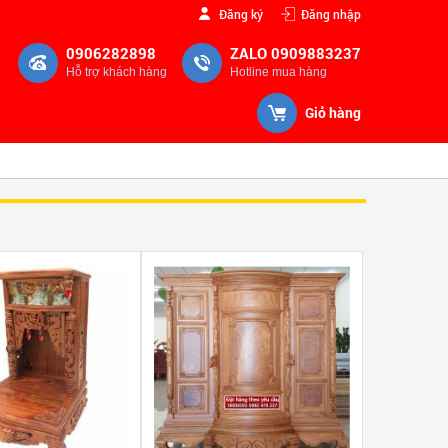
Đăng ký
Đăng nhập
0906282898
ZALO 0909883237
Hỗ trợ khách hàng
Hotline mua hàng
Giỏ hàng