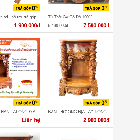
 tài | hỗ trợ trả góp
Tủ Thờ Gỗ Gõ Đỏ 100%
1.900.000đ
7.590.000đ
9.490.000đ
THẦN TÀI ÔNG ĐỊA
BÀN THỜ ÔNG ĐỊA TAY RỒNG
Liên hệ
2.900.000đ