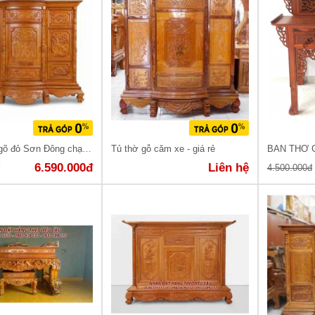
Tủ thờ gỗ gõ đỏ Sơn Đông chạm Tam Đa
Tủ thờ gỗ căm xe - giá rẻ
6.590.000đ
Liên hệ
đ
4.500.000đ