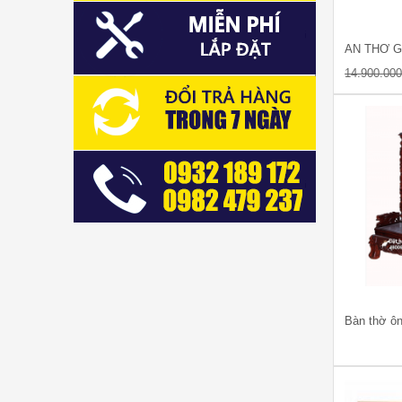
ÁN THỜ 
14.900.00