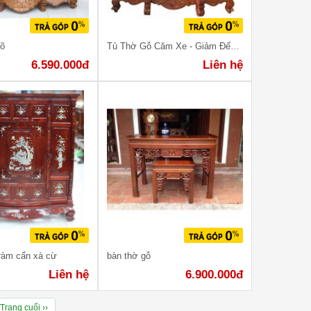
gõ
Tủ Thờ Gỗ Căm Xe - Giảm Đến 30%
6.590.000đ
Liên hệ
tràm cẩn xà cừ
bàn thờ gỗ
Liên hệ
6.900.000đ
Trang cuối ››