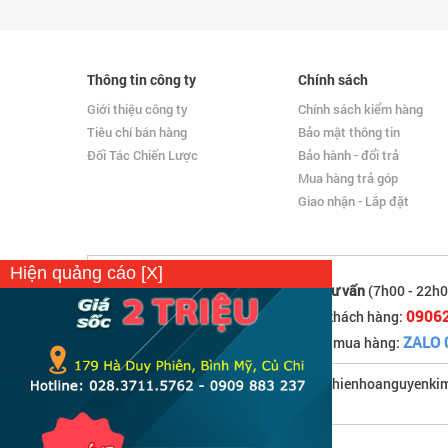
Thông tin công ty
Chính sách
Giới thiệu công ty
Chính sách kiểm hàng
Tiêu chí bán hàng
Bảo mật thông tin
Đối Tác Chiến Lược
Bảo hành - đổi trả
Mua hàng trả góp
Giao nhận - Lắp đặt
Hiện quảng cáo [X]
Hỗ trợ tư vấn
(7h00 - 22h0
0906
Hỗ trợ khách hàng:
ZALO 
Hotline mua hàng:
Email: thienhoanguyenk