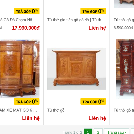
Sập Thờ Gỗ Gõ Đỏ Chạm Hổ Phù
Tủ thờ gia tiên gỗ gõ đỏ | Tủ thờ gia tiên
Tủ thờ gỗ 
17.990.000đ
Liên hệ
0đ
8.590.000đ
TỦ THỜ CĂM XE MẶT GÕ 6 CHÂN CHẠM
Tủ thờ gỗ
Tủ thờ gỗ 
Liên hệ
Liên hệ
Trang 1 of 2
1
2
Trang sau ›