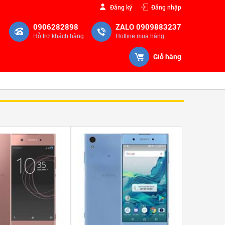
Đăng ký
Đăng nhập
0906282898
ZALO 0909883237
Hỗ trợ khách hàng
Hotline mua hàng
Giỏ hàng