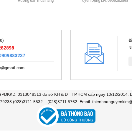
Hướng dẫn mua hàng
Tuyển Dụng LH: 0906282898
0)
Đ
282898
N
0909883237
im@gmail.com
 GPDKKD: 0313048313 do sở KH & ĐT TP.HCM cấp ngày 10/12/2014. Đị
479238 (028)3711 5532 – (028)3711 5762. Email: thienhoanguyenkim