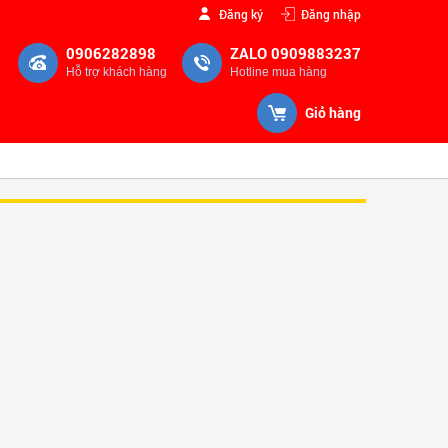
Đăng ký
Đăng nhập
0906282898
ZALO 0909883237
Hỗ trợ khách hàng
Hotline mua hàng
Giỏ hàng