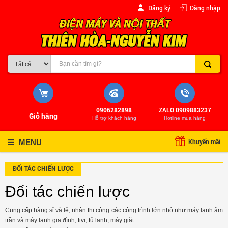
Đăng ký
Đăng nhập
0906282898
ZALO 0909883237
Giỏ hàng
Hỗ trợ khách hàng
Hotline mua hàng
Khuyến mãi
MENU
ĐỐI TÁC CHIẾN LƯỢC
Đối tác chiến lược
Cung cấp hàng sỉ và lẻ, nhận thi công các công trình lớn nhỏ như máy lạnh âm
trần và máy lạnh gia đình, tivi, tủ lạnh, máy giặt.