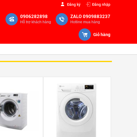
Đăng ký
Đăng nhập
0906282898
ZALO 0909883237
Hỗ trợ khách hàng
Hotline mua hàng
Giỏ hàng