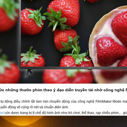
c những thước phim theo ý đạo diễn truyền tải nhờ công nghệ
 tự động điều chỉnh tắt làm mịn chuyển động của công nghệ FilmMaker Mode ma
yển động vô cùng rõ nét và chuẩn điện ảnh.
tivi
còn được trang bị 8 chế độ hình ảnh như trò chơi, thể thao, rạp chiếu phim,... 