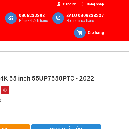
Đăng ký
Đăng nhập
0906282898
ZALO 0909883237
Hỗ trợ khách hàng
Hotline mua hàng
Giỏ hàng
G 4K 55 inch 55UP7550PTC - 2022
Đ