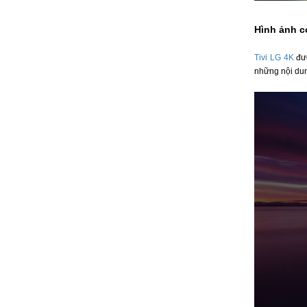
Hình ảnh c
Tivi LG 4K
đượ
những nội dun