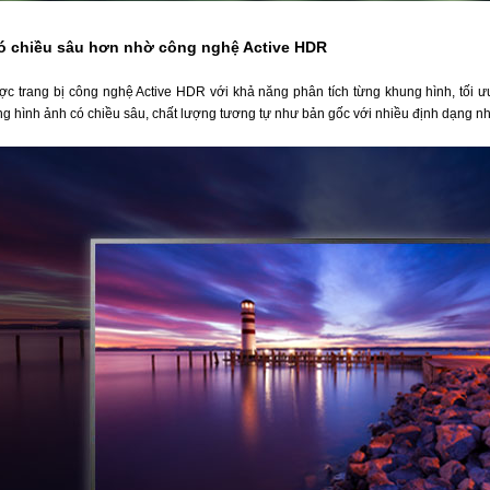
ó chiều sâu hơn nhờ công nghệ Active HDR
c trang bị công nghệ Active HDR với khả năng phân tích từng khung hình, tối ư
g hình ảnh có chiều sâu, chất lượng tương tự như bản gốc với nhiều định dạng 