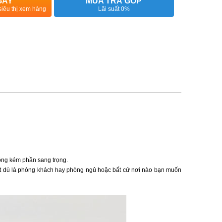
GAY
MUA TRẢ GÓP
siêu thị xem hàng
Lãi suất 0%
ông kém phần sang trọng.
út dù là phòng khách hay phòng ngủ hoặc bất cứ nơi nào bạn muốn