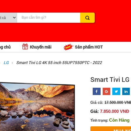
ng chủ
Khuyến mãi
Sản phẩm HOT
LG
Smart Tivi LG 4K 55 inch 55UP7550PTC - 2022
Smart Tivi L
Giá cũ:
17.500.000 VN
Giá:
7.850.000 VNĐ
Còn Hàng
Tình trạng: