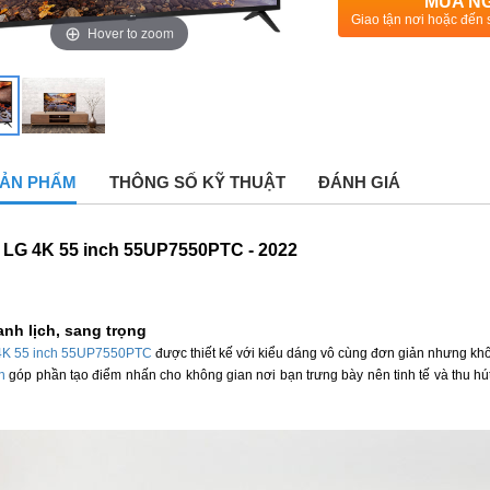
MUA N
Giao tận nơi hoặc đến 
Hover to zoom
 SẢN PHẨM
THÔNG SỐ KỸ THUẬT
ĐÁNH GIÁ
i LG 4K 55 inch 55UP7550PTC - 2022
anh lịch, sang trọng
G 4K 55 inch 55UP7550PTC
được thiết kế với kiểu dáng vô cùng đơn giản nhưng kh
h
góp phần tạo điểm nhấn cho không gian nơi bạn trưng bày nên tinh tế và thu h