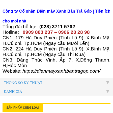
Công ty C
ổ phần Điện máy Xanh Bán Trả Góp
| Tiện ích
cho mọi nhà
Tổng đài hỗ trợ :
(028) 3711 5762
Hotline:
0909 883 237 – 0906 28 28 98
CN1: 179 Hà Duy Phiên (Tỉnh Lộ 9), X.Bình Mỹ,
H.Củ chi, Tp.HCM (Ngay cầu Mười Lến)
CN2: 224 Hà Duy Phiên (Tỉnh Lộ 9), X.Bình Mỹ,
H.Củ chi, Tp.HCM (Ngay cầu Thi Đua)
CN3: Đặng Thúc Vịnh, Ấp 7, X.Đông Thạnh,
H,Hóc Môn
Website:
https://dienmayxanhbantragop.com/
THÔNG SỐ KỸ THUẬT
ĐÁNH GIÁ
SẢN PHẨM CÙNG LOẠI