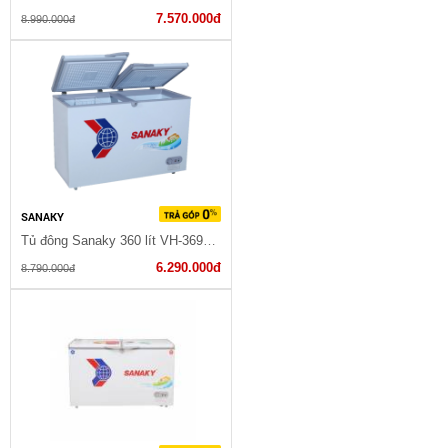
7.570.000đ
8.990.000đ
SANAKY
Tủ đông Sanaky 360 lít VH-3699W1
6.290.000đ
8.790.000đ