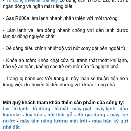
-
Tủ đông inverter Sanaky
có dung tích THỰC 220 lít với 2
ngăn đông và ngăn mát riêng biệt
- Gas R600a làm lạnh nhanh, thân thiện với môi trường
- Làm lạnh và làm đông nhanh chóng với dàn lạnh được
làm từ đồng nguyên chất
- Dễ dàng điều chỉnh nhiệt độ với nút xoay đặt bên ngoài tủ
- Khóa an toàn: Khóa chặt cửa tủ, tránh thất thoát khí lạnh,
bảo vệ an toàn, không cho trẻ em mở cửa tủ nghịch phá.
- Trang bị bánh xe: Với trang bị này, bạn sẽ thuận tiện hơn
trong việc di chuyển tủ đến những vị trí khác trong nhà.
Mời quý khách tham khảo thêm sản phẩm của công ty:
tivi
-
tủ lạnh
-
tủ đông
-
tủ mát
-
máy giặt
-
máy lạnh
-
dàn
karaoke
-
loa kéo
-
nội thất gỗ
-
đồ gia dụng
-
máy lọc
nước
-
máy tắm năng lượng mặt trời
-
mua bán ký gửi
nhà đất