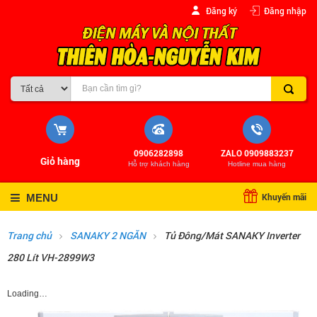
Đăng ký
Đăng nhập
0906282898
ZALO 0909883237
Giỏ hàng
Hỗ trợ khách hàng
Hotline mua hàng
Khuyến mãi
MENU
Trang chủ
SANAKY 2 NGĂN
Tủ Đông/Mát SANAKY Inverter
280 Lít VH-2899W3
Loading…