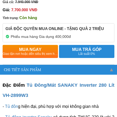
Giá cũ:
7.940.000 VNĐ
Giá:
7.700.000 VNĐ
Còn hàng
Tình trạng:
GIÁ ĐỘC QUYỀN MUA ONLINE - TẶNG QUÀ 2 TRIỆU
Phiếu mua hàng Gia dụng 400,000đ
MUA NGAY
MUA TRẢ GÓP
Giao tận nơi hoặc đến siêu thị xem hàng
Lãi suất 0%
CHI TIẾT SẢN PHẨM
Đặc Điểm
Tủ Đông/Mát SANAKY Inverter 280 Lít
VH-2899W3
-
Tủ đôn
g hiện đại, phù hợp với mọi không gian nhà