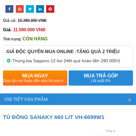
Giá cũ:
15.390.000 VNĐ
Giá:
11.590.000 VNĐ
CÒN HÀNG
Tình trạng:
GIÁ ĐỘC QUYỀN MUA ONLINE -TẶNG QUÀ 2 TRIỆU
Thùng bia Sapporo 12 lon (Hết quà hoàn tiền 280.000₫)
MUA NGAY
MUA TRẢ GÓP
Giao tận nơi hoặc đến siêu thị xem hàng
Lãi suất 0%
CHI TIẾT SẢN PHẨM
TỦ ĐÔNG SANAKY 660 LIT VH-6699W1