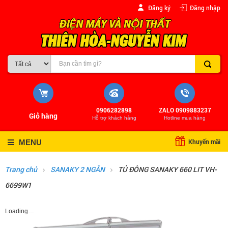
Đăng ký
Đăng nhập
0906282898
ZALO 0909883237
Giỏ hàng
Hỗ trợ khách hàng
Hotline mua hàng
Khuyến mãi
MENU
Trang chủ
SANAKY 2 NGĂN
TỦ ĐÔNG SANAKY 660 LIT VH-
6699W1
Loading…