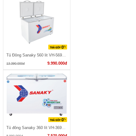
Tủ Đông Sanaky 560 lit VH-5699HY
9.990.000đ
13.390.000đ
Tủ đông Sanaky 360 lít VH-3699W3
7.570.000đ
8.990.000đ