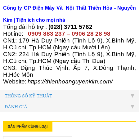
Công ty CP Điện Máy Và Nội Thất Thiên Hòa - Nguyễn
Kim | Tiện ích cho mọi nhà
Tổng đài hỗ trợ :
(028) 3711 5762
Hotline:
0909 883 237 – 0906 28 28 98
CN1: 179 Hà Duy Phiên (Tỉnh Lộ 9), X.Bình Mỹ,
H.Củ chi, Tp.HCM (Ngay cầu Mười Lến)
CN2: 224 Hà Duy Phiên (Tỉnh Lộ 9), X.Bình Mỹ,
H.Củ chi, Tp.HCM (Ngay cầu Thi Đua)
CN3: Đặng Thúc Vịnh, Ấp 7, X.Đông Thạnh,
H,Hóc Môn
Website:
https://thienhoanguyenkim.com/
THÔNG SỐ KỸ THUẬT
ĐÁNH GIÁ
SẢN PHẨM CÙNG LOẠI