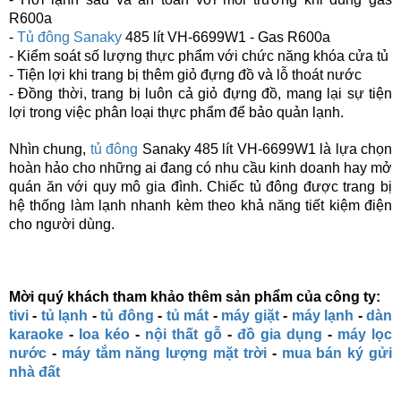
R600a
-
Tủ đông Sanaky
485 lít VH-6699W1 - Gas R600a
- Kiểm soát số lượng thực phẩm với chức năng khóa cửa tủ
- Tiện lợi khi trang bị thêm giỏ đựng đồ và lỗ thoát nước
- Đồng thời, trang bị luôn cả giỏ đựng đồ, mang lại sự tiện
lợi trong việc phân loại thực phẩm để bảo quản lạnh.
Nhìn chung,
tủ đông
Sanaky 485 lít VH-6699W1 là lựa chọn
hoàn hảo cho những ai đang có nhu cầu kinh doanh hay mở
quán ăn với quy mô gia đình. Chiếc tủ đông được trang bị
hệ thống làm lạnh nhanh kèm theo khả năng tiết kiệm điện
cho người dùng.
Mời quý khách tham khảo thêm sản phẩm của công ty:
tivi
-
tủ lạnh
-
tủ đông
-
tủ mát
-
máy giặt
-
máy lạnh
-
dàn
karaoke
-
loa kéo
-
nội thất gỗ
-
đồ gia dụng
-
máy lọc
nước
-
máy tắm năng lượng mặt trời
-
mua bán ký gửi
nhà đất