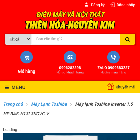
Đăng ký
Đăng nhập
0906282898
ZALO 0909883237
Giỏ hàng
Hỗ trợ khách hàng
Hotline mua hàng
Khuyến mãi
MENU
Trang chủ
Máy Lạnh Toshiba
Máy lạnh Toshiba Inverter 1.5
HP RAS-H13L3KCVG-V
Loading…