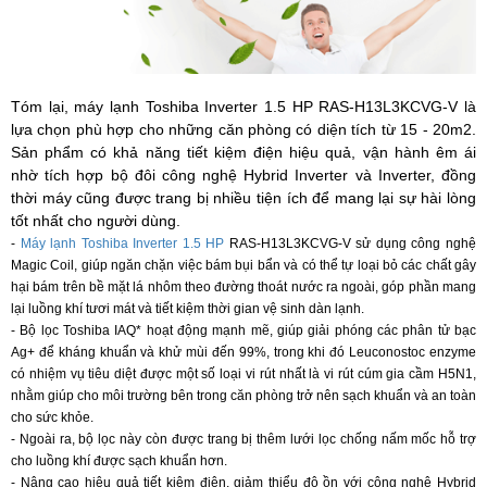
Tóm lại, máy lạnh Toshiba Inverter 1.5 HP RAS-H13L3KCVG-V là
lựa chọn phù hợp cho những căn phòng có diện tích từ 15 - 20m2.
Sản phẩm có khả năng tiết kiệm điện hiệu quả, vận hành êm ái
nhờ tích hợp bộ đôi công nghệ Hybrid Inverter và Inverter, đồng
thời máy cũng được trang bị nhiều tiện ích để mang lại sự hài lòng
tốt nhất cho người dùng.
-
Máy lạnh Toshiba Inverter 1.5 HP
RAS-H13L3KCVG-V sử dụng công nghệ
Magic Coil, giúp ngăn chặn việc bám bụi bẩn và có thể tự loại bỏ các chất gây
hại bám trên bề mặt lá nhôm theo đường thoát nước ra ngoài, góp phần mang
lại luồng khí tươi mát và tiết kiệm thời gian vệ sinh dàn lạnh.
- Bộ lọc Toshiba IAQ* hoạt động mạnh mẽ, giúp giải phóng các phân tử bạc
Ag+ để kháng khuẩn và khử mùi đến 99%, trong khi đó Leuconostoc enzyme
có nhiệm vụ tiêu diệt được một số loại vi rút nhất là vi rút cúm gia cầm H5N1,
nhằm giúp cho môi trường bên trong căn phòng trở nên sạch khuẩn và an toàn
cho sức khỏe.
- Ngoài ra, bộ lọc này còn được trang bị thêm lưới lọc chống nấm mốc hỗ trợ
cho luồng khí được sạch khuẩn hơn.
- Nâng cao hiệu quả tiết kiệm điện, giảm thiểu độ ồn với công nghệ Hybrid