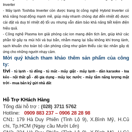
Inverter
- Máy lạnh Toshiba Inverter còn được trang bị công nghệ Hybrid Inverter có
khả năng hoạt động mạnh mẽ, giúp máy nhanh chóng đạt đến nhiệt độ được
cài đặt và duy trì nhiệt độ tối ưu nhưng vẫn đảm bảo khả năng tiết kiệm điện
hiệu quả.
- Công nghệ Plasma Ion giải phóng các ion mang điện tích âm, giúp khử các
phần tử gây ra mùi hôi và bụi bẩn, nhằm mang lại bầu không khí trong lành,
sạch khuẩn cho toàn bộ căn phòng cũng như giảm thiểu các tác nhân gây dị
ứng cho những người nhạy cảm.
Mời quý khách tham khảo thêm sản phẩm của công
ty:
tivi
-
t
ủ
l
ạ
nh
-
t
ủ
đông
-
t
ủ
mát
-
máy gi
ặ
t
-
máy l
ạ
nh
-
dàn karaoke
-
loa
kéo
-
n
ộ
i th
ấ
t g
ỗ
-
đ
ồ
gia d
ụ
ng
-
máy l
ọ
c nư
ớ
c
-
máy t
ắ
m năng lư
ợ
ng m
ặ
t
tr
ờ
i
-
mua bán ký g
ử
i nhà đ
ấ
t
Hỗ Trợ KHách Hàng
Tổng đài hỗ trợ :
(028) 3711 5762
Hotline:
0909 883 237 – 0906 28 28 98
CN1: 179 Hà Duy Phiên (Tỉnh Lộ 9), X.Bình Mỹ, H.Củ
chi, Tp.HCM (Ngay cầu Mười Lến)