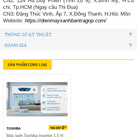
CN2: 224 Hà Duy Phiên (Tỉnh Lộ 9), X.Bình Mỹ, H.Củ
chi, Tp.HCM (Ngay cầu Thi Đua)
CN3: Đặng Thúc Vịnh, Ấp 7, X.Đông Thạnh, H,Hóc Môn
Website:
https://dienmayxanhbantragop.com/
THÔNG SỐ KỸ THUẬT
ĐÁNH GIÁ
SẢN PHẨM CÙNG LOẠI
TOSHIBA
Máy lạnh Toshiba Inverter 1.5 HP RAS-H13C2KCVG-V