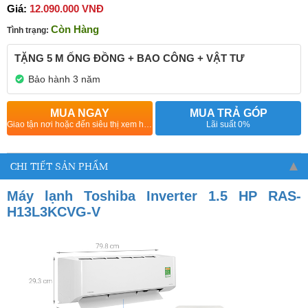
Giá:
12.090.000 VNĐ
Còn Hàng
Tình trạng:
TẶNG 5 M ỐNG ĐỒNG + BAO CÔNG + VẬT TƯ
Bảo hành 3 năm
MUA NGAY
MUA TRẢ GÓP
Giao tận nơi hoặc đến siêu thị xem hàng
Lãi suất 0%
CHI TIẾT SẢN PHẨM
Máy lạnh Toshiba Inverter 1.5 HP RAS-
H13L3KCVG-V