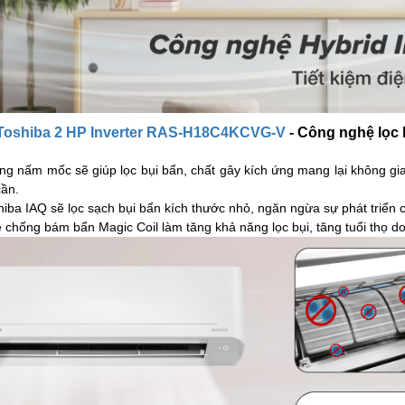
 Toshiba 2 HP Inverter RAS-H18C4KCVG-V
- Công nghệ lọc 
ống nấm mốc sẽ giúp lọc bụi bẩn, chất gây kích ứng mang lại không gian
cần.
shiba IAQ sẽ lọc sạch bụi bẩn kích thước nhỏ, ngăn ngừa sự phát triể
 chống bám bẩn Magic Coil làm tăng khả năng lọc bụi, tăng tuổi thọ 