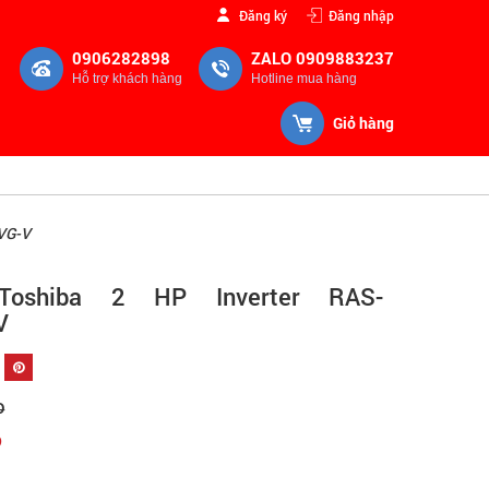
Đăng ký
Đăng nhập
0906282898
ZALO 0909883237
Hỗ trợ khách hàng
Hotline mua hàng
Giỏ hàng
CVG-V
Toshiba 2 HP Inverter RAS-
V
Đ
Đ