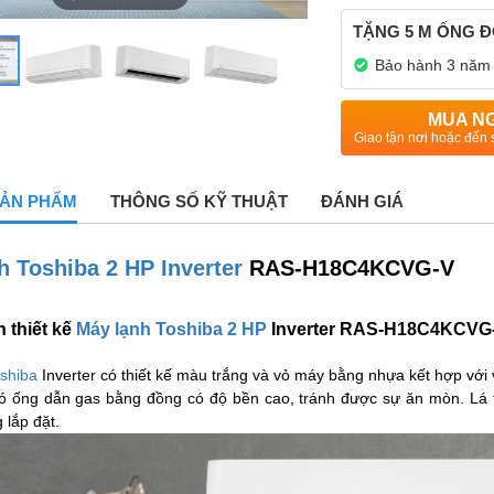
TẶNG 5 M ỐNG Đ
Bảo hành 3 năm
MUA N
Giao tận nơi hoặc đến 
 SẢN PHẨM
THÔNG SỐ KỸ THUẬT
ĐÁNH GIÁ
h Toshiba 2 HP Inverter
RAS-H18C4KCVG-V
 thiết kế
Máy lạnh Toshiba 2 HP
Inverter RAS-H18C4KCVG
shiba
Inverter có thiết kế màu trắng và vỏ máy bằng nhựa kết hợp với 
ó ống dẫn gas bằng đồng có độ bền cao, tránh được sự ăn mòn. Lá 
 lắp đặt.