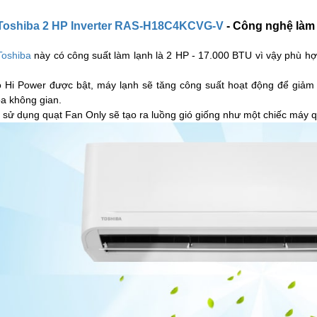
 Toshiba 2 HP Inverter RAS-H18C4KCVG-V
- Công nghệ làm
Toshiba
này có công suất làm lạnh là 2 HP - 17.000 BTU vì vậy phù hợp
ộ Hi Power được bật, máy lạnh sẽ tăng công suất hoạt động để giảm 
ỏa không gian.
ỉ sử dụng quạt Fan Only sẽ tạo ra luồng gió giống như một chiếc máy 