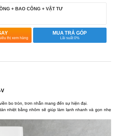
ỒNG + BAO CÔNG + VẬT TƯ
GAY
MUA TRẢ GÓP
siêu thị xem hàng
Lãi suất 0%
-V
viền bo tròn, trơn nhẵn mang đến sự hiện đại.
tản nhiệt bằng nhôm sẽ giúp làm lạnh nhanh và gọn nhẹ