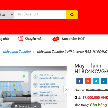
ng chủ
Khuyến mãi
Sản phẩm HOT
Máy Lạnh Toshiba
Máy lạnh Toshiba 2 HP Inverter RAS-H18C4K
Máy lạnh 
H18C4KCVG-
Giá cũ:
20.900.000 VN
Giá:
17.000.000 VN
Còn Hàng
Tình trạng:
Hover to zoom