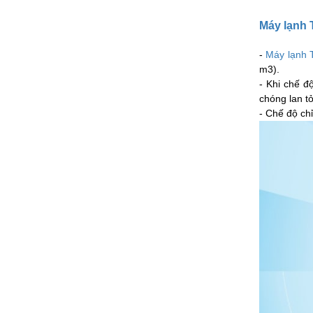
Máy lạnh
-
Máy lạnh 
m3).
- Khi chế đ
chóng lan t
- Chế độ ch