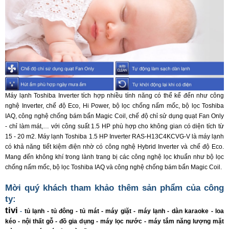
Máy lạnh Toshiba Inverter tích hợp nhiều tính năng có thể kể đến như công
nghệ Inverter, chế độ Eco, Hi Power, bộ lọc chống nấm mốc, bộ lọc Toshiba
IAQ, công nghệ chống bám bẩn Magic Coil, chế độ chỉ sử dụng quạt Fan Only
- chỉ làm mát,… với công suất 1.5 HP phù hợp cho không gian có diện tích từ
15 - 20 m2. Máy lạnh Toshiba 1.5 HP Inverter RAS-H13C4KCVG-V là máy lạnh
có khả năng tiết kiệm điện nhờ có công nghệ Hybrid Inverter và chế độ Eco.
Mang đến không khí trong lành trang bị các công nghệ lọc khuẩn như bộ lọc
chống nấm mốc, bộ lọc Toshiba IAQ và công nghệ chống bám bẩn Magic Coil.
Mời quý khách tham khảo thêm sản phẩm của công
ty:
tivi
-
t
ủ
l
ạ
nh
-
t
ủ
đông
-
t
ủ
mát
-
máy gi
ặ
t
-
máy l
ạ
nh
-
dàn karaoke
-
loa
kéo
-
n
ộ
i th
ấ
t g
ỗ
-
đ
ồ
gia d
ụ
ng
-
máy l
ọ
c nư
ớ
c
-
máy t
ắ
m năng lư
ợ
ng m
ặ
t