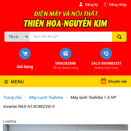
Đăng ký
Đăng nhập
0906282898
ZALO 0909883237
Giỏ hàng
Hỗ trợ khách hàng
Hotline mua hàng
Khuyến mãi
MENU
Trang chủ
Máy Lạnh Toshiba
Máy lạnh Toshiba 1.5 HP
Inverter RAS-H13C4KCVG-V
Loading…