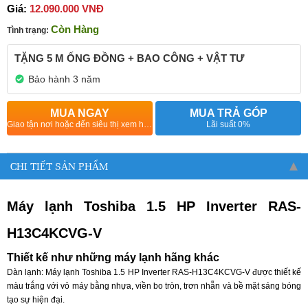
Giá:
12.090.000 VNĐ
Còn Hàng
Tình trạng:
TẶNG 5 M ỐNG ĐỒNG + BAO CÔNG + VẬT TƯ
Bảo hành 3 năm
MUA NGAY
MUA TRẢ GÓP
Giao tận nơi hoặc đến siêu thị xem hàng
Lãi suất 0%
CHI TIẾT SẢN PHẨM
Máy lạnh Toshiba 1.5 HP Inverter RAS-
H13C4KCVG-V
Thiết kế như những máy lạnh hãng khác
Dàn lạnh: Máy lạnh Toshiba 1.5 HP Inverter RAS-H13C4KCVG-V được thiết kế
màu trắng với vỏ máy bằng nhựa, viền bo tròn, trơn nhẵn và bề mặt sáng bóng
tạo sự hiện đại.