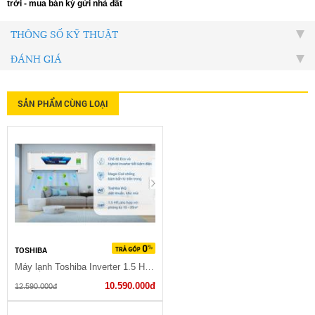
tr
ờ
i
-
mua bán ký g
ử
i nhà đ
ấ
t
THÔNG SỐ KỸ THUẬT
ĐÁNH GIÁ
SẢN PHẨM CÙNG LOẠI
TOSHIBA
Máy lạnh Toshiba Inverter 1.5 HP RAS-H13C2KCVG-V
10.590.000đ
12.590.000đ