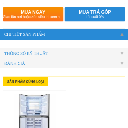
DÂY CAO
CẤP
MUA NGAY
MUA TRẢ GÓP
Giao tận nơi hoặc đến siêu thị xem hàng
Lãi suất 0%
CHI TIẾT SẢN PHẨM
THÔNG SỐ KỸ THUẬT
ĐÁNH GIÁ
SẢN PHẨM CÙNG LOẠI