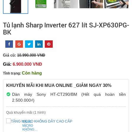
Tủ lạnh Sharp Inverter 627 lít SJ-XP630PG-
BK
Giá cũ:
10.990.000 VNĐ
Giá:
6.900.000 VNĐ
Còn hàng
Tình trạng:
KHUYẾN MÃI KHI MUA ONLINE _GIẢM NGAY 30%
Dàn máy Sony HT-CT290/BM (Hết quà hoàn tiền
2.500.000₫)
Quà khuyến mãi (1 hình)
TẶNG
MỊCRO
KHÔNG