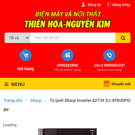
Đăng ký
Đăng nhập
0906282898
ZALO 0909883237
Giỏ hàng
Hỗ trợ khách hàng
Hotline mua hàng
Khuyến mãi
MENU
Trang chủ
Sharp
Tủ lạnh Sharp Inverter 627 lít SJ-XP630PG-
BK
Loading…