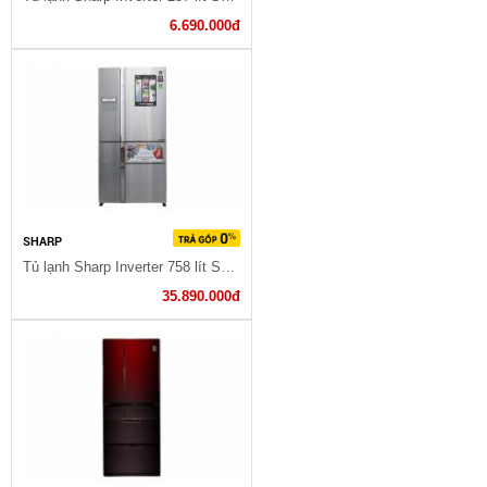
6.690.000đ
SHARP
Tủ lạnh Sharp Inverter 758 lít SJ-F5X76VM-SL
35.890.000đ