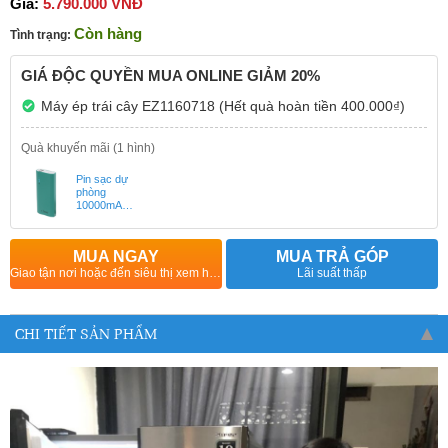
Giá:
5.790.000 VNĐ
Còn hàng
Tình trạng:
GIÁ ĐỘC QUYỀN MUA ONLINE GIẢM 20%
Máy ép trái cây EZ1160718 (Hết quà hoàn tiền 400.000₫)
Quà khuyến mãi (1 hình)
Pin sạc dự
phòng
10000mAh
(Hết quà
hoàn tiền
250.000₫)
MUA NGAY
MUA TRẢ GÓP
Giao tận nơi hoặc đến siêu thị xem hàng
Lãi suất thấp
CHI TIẾT SẢN PHẨM