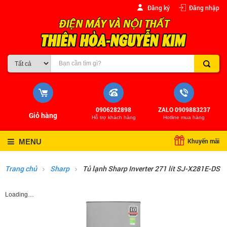
Đăng ký
Đăng nhập
0906282898
ZALO 0909883237
Giỏ hàng
Hỗ trợ khách hàng
Hotline mua hàng
Khuyến mãi
MENU
Trang chủ
Sharp
Tủ lạnh Sharp Inverter 271 lít SJ-X281E-DS
Loading…