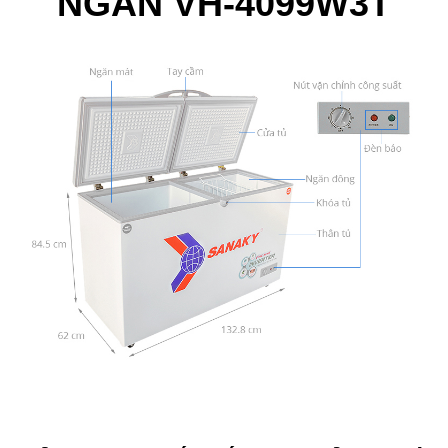
NGĂN VH-4099W3T