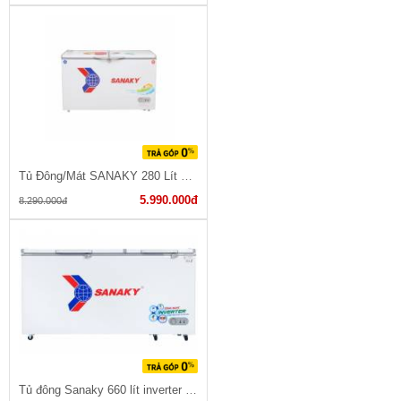
Tủ Đông/Mát SANAKY 280 Lít VH-2899W1
5.990.000đ
8.290.000đ
Tủ đông Sanaky 660 lít inverter VH-6699HY3