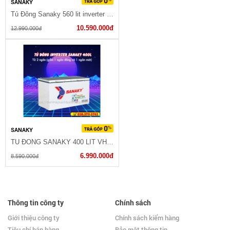
SANAKY
Tủ Đông Sanaky 560 lit inverter VH-5699HY3
10.590.000đ
12.990.000đ
SANAKY
TỦ ĐÔNG SANAKY 400 LIT VH-4099W1
6.990.000đ
8.590.000đ
Thông tin công ty
Chính sách
Giới thiệu công ty
Chính sách kiểm hàng
Tiêu chí bán hàng
Bảo mật thông tin