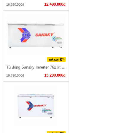
12.490.000đ
16.590.000đ
Tủ đông Sanaky Inverter 761 lít VH-8699HY3
15.290.000đ
19.690.000đ