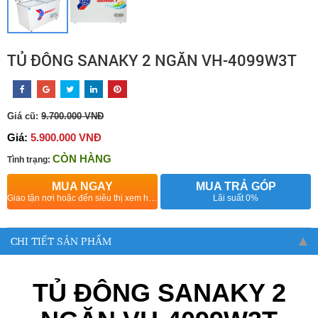
TỦ ĐÔNG SANAKY 2 NGĂN VH-4099W3T
Giá cũ:
9.700.000 VNĐ
Giá:
5.900.000 VNĐ
CÒN HÀNG
Tình trạng:
MUA NGAY
MUA TRẢ GÓP
Giao tận nơi hoặc đến siêu thị xem hàng
Lãi suất 0%
CHI TIẾT SẢN PHẨM
TỦ ĐÔNG SANAKY 2