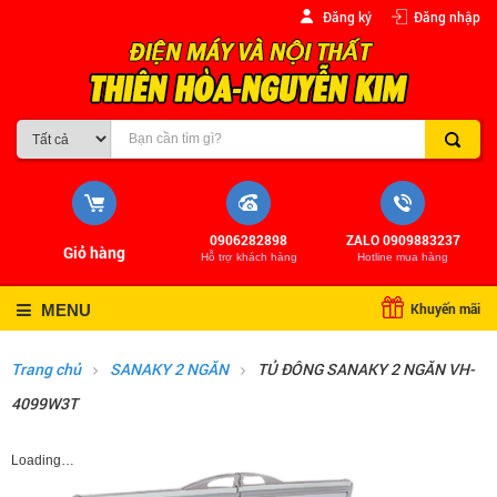
Đăng ký
Đăng nhập
0906282898
ZALO 0909883237
Giỏ hàng
Hỗ trợ khách hàng
Hotline mua hàng
Khuyến mãi
MENU
Trang chủ
SANAKY 2 NGĂN
TỦ ĐÔNG SANAKY 2 NGĂN VH-
4099W3T
Loading…