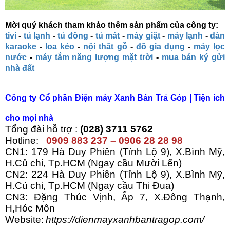
Mời quý khách tham khảo thêm sản phẩm của công ty:
tivi
-
tủ lạnh
-
tủ đông
-
tủ mát
-
máy giặt
-
máy lạnh
-
dàn
karaoke
-
loa kéo
-
nội thất gỗ
-
đồ gia dụng
-
máy lọc
nước
-
máy tắm năng lượng mặt trời
-
mua bán ký gửi
nhà đất
Công ty C
ổ phần Điện máy Xanh Bán Trả Góp
| Tiện ích
cho mọi nhà
Tổng đài hỗ trợ :
(028) 3711 5762
Hotline:
0909 883 237 – 0906 28 28 98
CN1: 179 Hà Duy Phiên (Tỉnh Lộ 9), X.Bình Mỹ,
H.Củ chi, Tp.HCM (Ngay cầu Mười Lến)
CN2: 224 Hà Duy Phiên (Tỉnh Lộ 9), X.Bình Mỹ,
H.Củ chi, Tp.HCM (Ngay cầu Thi Đua)
CN3: Đặng Thúc Vịnh, Ấp 7, X.Đông Thạnh,
H,Hóc Môn
Website:
https://dienmayxanhbantragop.com/