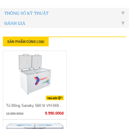
THÔNG SỐ KỸ THUẬT
ĐÁNH GIÁ
SẢN PHẨM CÙNG LOẠI
Tủ Đông Sanaky 560 lit VH-5699HY
9.990.000đ
13.390.000đ