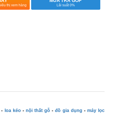
GAY
MUA TRẢ GÓP
siêu thị xem hàng
Lãi suất 0%
-
loa kéo
-
nội thất gỗ
-
đồ gia dụng
-
máy lọc