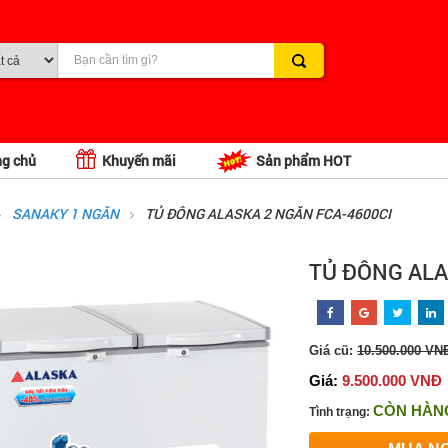
ng chủ
Khuyến mãi
Sản phẩm HOT
SANAKY 1 NGĂN
TỦ ĐÔNG ALASKA 2 NGĂN FCA-4600CI
TỦ ĐÔNG ALA
Giá cũ:
10.500.000 VN
Giá:
9.500.000 VNĐ
CÒN HÀN
Tình trạng: