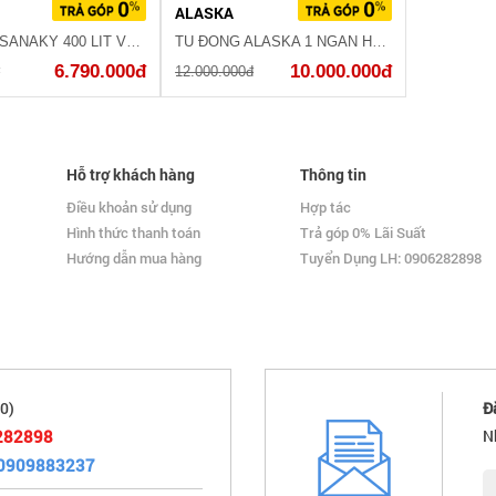
ALASKA
TỦ ĐÔNG SANAKY 400 LIT VH-4099A1
TỦ ĐÔNG ALASKA 1 NGĂN HB-550N
6.790.000đ
10.000.000đ
đ
12.000.000đ
Hỗ trợ khách hàng
Thông tin
Điều khoản sử dụng
Hợp tác
Hình thức thanh toán
Trả góp 0% Lãi Suất
Hướng dẫn mua hàng
Tuyển Dụng LH: 0906282898
0)
Đ
282898
N
0909883237