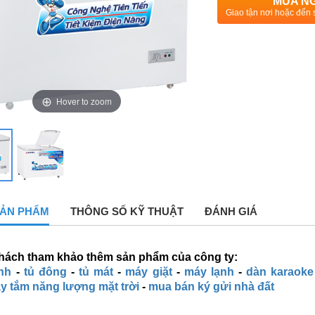
MUA N
Giao tận nơi hoặc đến 
Hover to zoom
 SẢN PHẨM
THÔNG SỐ KỸ THUẬT
ĐÁNH GIÁ
hách tham khảo thêm sản phẩm của công ty:
ạnh
-
tủ đông
-
tủ mát
-
máy giặt
-
máy lạnh
-
dàn karaoke
y tắm năng lượng mặt trời
-
mua bán ký gửi nhà đất