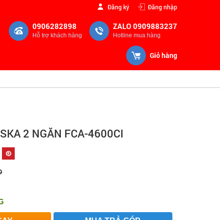
Đăng ký
Đăng nhập
0906282898
ZALO 0909883237
Hỗ trợ khách hàng
Hotline mua hàng
Giỏ hàng
SKA 2 NGĂN FCA-4600CI
Đ
G