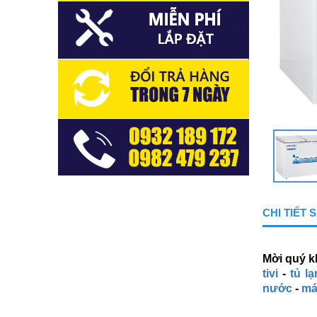
CHI TIẾT
Mời quý k
tivi
-
tủ l
nước
-
má