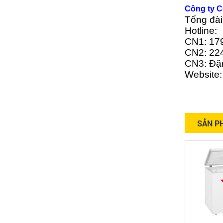
Công ty C
Tổng đài 
Hotline
CN1: 179
CN2: 224
CN3: Đặ
Website:
SẢN P