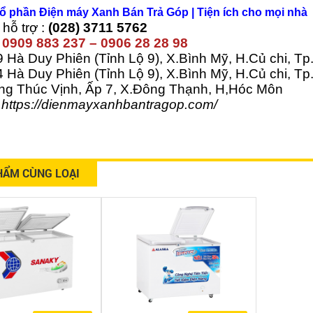
ổ phần Điện máy Xanh Bán Trả Góp
| Tiện ích cho mọi nhà
hỗ trợ :
(028) 3711 5762
:
0909 883 237 – 0906 28 28 98
 Hà Duy Phiên (Tỉnh Lộ 9), X.Bình Mỹ, H.Củ chi, 
 Hà Duy Phiên (Tỉnh Lộ 9), X.Bình Mỹ, H.Củ chi, T
ng Thúc Vịnh, Ấp 7, X.Đông Thạnh, H,Hóc Môn
https://dienmayxanhbantragop.com/
HẨM CÙNG LOẠI