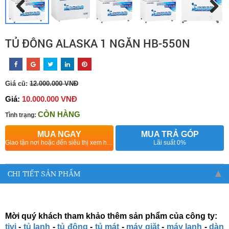
TỦ ĐÔNG ALASKA 1 NGĂN HB-550N
Giá cũ:
12.000.000 VNĐ
Giá:
10.000.000 VNĐ
CÒN HÀNG
Tình trạng:
MUA NGAY
MUA TRẢ GÓP
Giao tận nơi hoặc đến siêu thị xem hàng
Lãi suất 0%
CHI TIẾT SẢN PHẨM
Mời quý khách tham khảo thêm sản phẩm của công ty:
tivi
-
tủ lạnh
-
tủ đông
-
tủ mát
-
máy giặt
-
máy lạnh
-
dàn