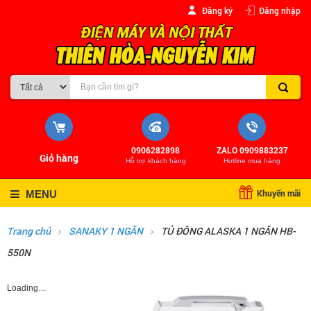
Đăng ký
Đăng nhập
0906282898
ZALO 0909883237
Giỏ hàng
Hỗ trợ khách hàng
Hotline mua hàng
Khuyến mãi
MENU
Trang chủ
SANAKY 1 NGĂN
TỦ ĐÔNG ALASKA 1 NGĂN HB-
550N
Loading…