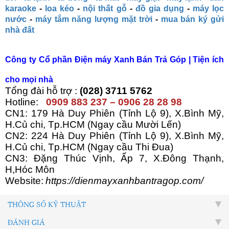
karaoke
-
loa kéo
-
nội thất gỗ
-
đồ gia dụng
-
máy lọc
nước
-
máy tắm năng lượng mặt trời
-
mua bán ký gửi
nhà đất
Công ty C
ổ phần Điện máy Xanh Bán Trả Góp
| Tiện ích
cho mọi nhà
Tổng đài hỗ trợ :
(028) 3711 5762
Hotline:
0909 883 237 – 0906 28 28 98
CN1: 179 Hà Duy Phiên (Tỉnh Lộ 9), X.Bình Mỹ,
H.Củ chi, Tp.HCM (Ngay cầu Mười Lến)
CN2: 224 Hà Duy Phiên (Tỉnh Lộ 9), X.Bình Mỹ,
H.Củ chi, Tp.HCM (Ngay cầu Thi Đua)
CN3: Đặng Thúc Vịnh, Ấp 7, X.Đông Thạnh,
H,Hóc Môn
Website:
https://dienmayxanhbantragop.com/
THÔNG SỐ KỸ THUẬT
ĐÁNH GIÁ