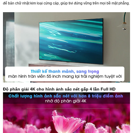
đế bản chữ nhật kim loại cứng cáp, giúp tivi đứng vững trên mọi bề mặt phẳng.
Độ phân giải 4K cho hình ảnh sắc nét gấp 4 lần Full HD