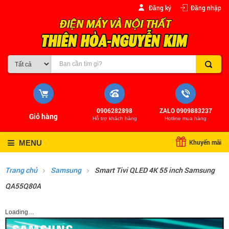
Đăng ký
Đăng nhập
0906282898
ZALO 0909883237
Giỏ hàng
Hỗ trợ khách hàng
Hotline mua hàng
Khuyến mãi
MENU
Trang chủ
Samsung
Smart Tivi QLED 4K 55 inch Samsung
QA55Q80A
Loading…