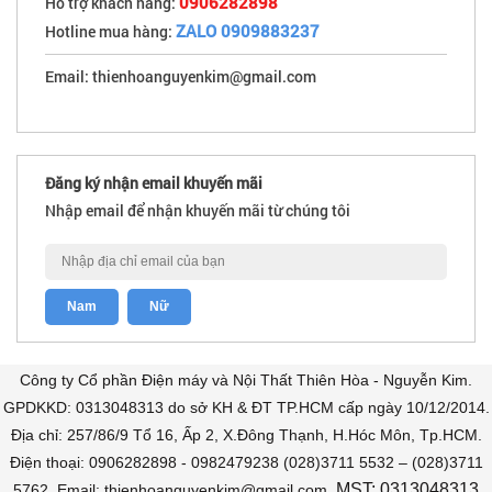
0906282898
Hỗ trợ khách hàng:
ZALO 0909883237
Hotline mua hàng:
Email: thienhoanguyenkim@gmail.com
Đăng ký nhận email khuyến mãi
Nhập email để nhận khuyến mãi từ chúng tôi
Công ty Cổ phần Điện máy và Nội Thất Thiên Hòa - Nguyễn Kim.
GPDKKD: 0313048313 do sở KH & ĐT TP.HCM cấp ngày 10/12/2014.
Địa chỉ: 257/86/9 Tổ 16, Ấp 2, X.Đông Thạnh, H.Hóc Môn, Tp.HCM.
Điện thoại: 0906282898 - 0982479238 (028)3711 5532 – (028)3711
MST: 0313048313
5762. Email: thienhoanguyenkim@gmail.com.