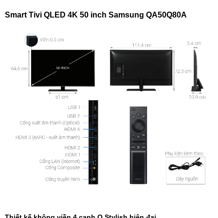
Smart Tivi QLED 4K 50 inch Samsung QA50Q80A
Thiết kế không viền 4 cạnh Q Stylish hiện đại