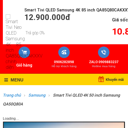
Đăng ký
Đăng nhập
Smart Tivi QLED Samsung 4K 85 inch QA85Q80CAKXX
12.900.000đ
Giá sốc
10.
Trả góp 0%
0906282898
ZALO 0909883237
Giỏ hàng
Hỗ trợ khách hàng
Hotline mua hàng
Khuyến mãi
MENU
Trang chủ
Samsung
Smart Tivi QLED 4K 50 inch Samsung
QA50Q80A
Loading…