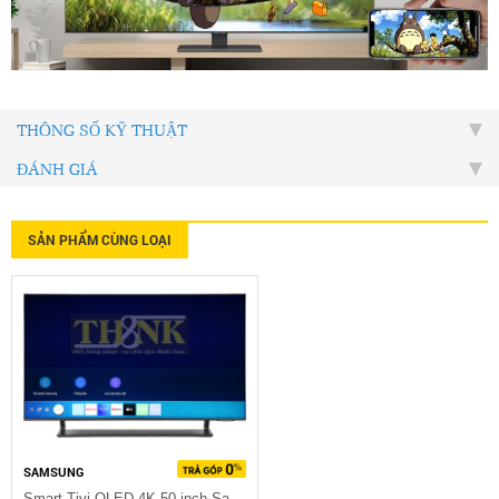
THÔNG SỐ KỸ THUẬT
ĐÁNH GIÁ
SẢN PHẨM CÙNG LOẠI
SAMSUNG
Smart Tivi QLED 4K 50 inch Samsung QA50Q65B