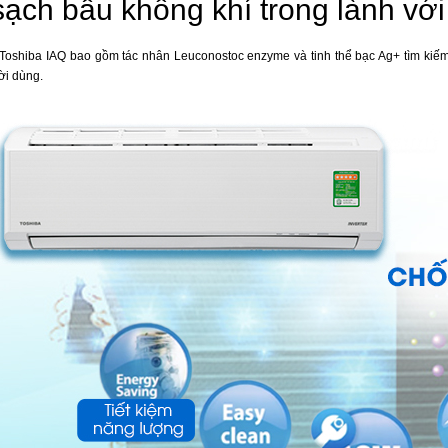
ạch bầu không khí trong lành với
Toshiba IAQ bao gồm tác nhân Leuconostoc enzyme và tinh thể bạc Ag+ tìm kiếm 
ời dùng.