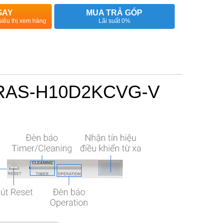
GAY
MUA TRẢ GÓP
siêu thị xem hàng
Lãi suất 0%
HP RAS-H10D2KCVG-V