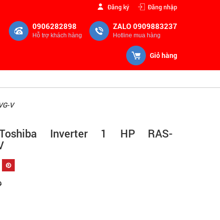
Đăng ký
Đăng nhập
0906282898
ZALO 0909883237
Hỗ trợ khách hàng
Hotline mua hàng
Giỏ hàng
CVG-V
Toshiba Inverter 1 HP RAS-
V
Đ