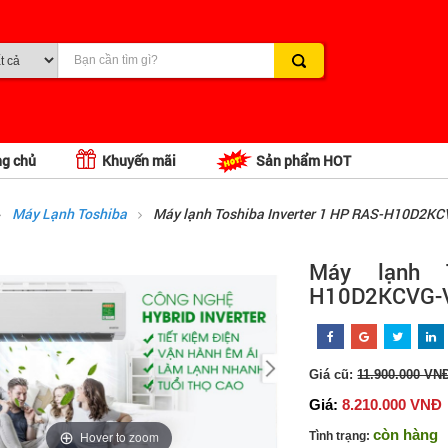
ng chủ
Khuyến mãi
Sản phẩm HOT
Máy Lạnh Toshiba
Máy lạnh Toshiba Inverter 1 HP RAS-H10D2K
Máy lạnh 
H10D2KCVG-
Giá cũ:
11.900.000 VN
Giá:
8.210.000 VNĐ
còn hàng
Hover to zoom
Tình trạng: