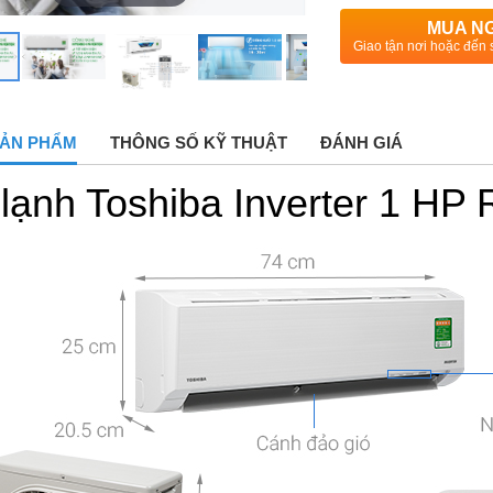
MUA N
Giao tận nơi hoặc đến 
 SẢN PHẨM
THÔNG SỐ KỸ THUẬT
ĐÁNH GIÁ
lạnh Toshiba Inverter 1 