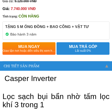
Giá cũ:
9.120.000 VNĐ
Giá:
7.740.000 VNĐ
CÒN HÀNG
Tình trạng:
TẶNG 5 M ỐNG ĐỒNG + BAO CÔNG + VẬT TƯ
Bảo hành 3 năm
MUA NGAY
MUA TRẢ GÓP
Giao tận nơi hoặc đến siêu thị xem hàng
Lãi suất 0%
CHI TIẾT SẢN PHẨM
Casper Inverter
Lọc sạch bụi bẩn nhờ tấm lọc
khí 3 trong 1