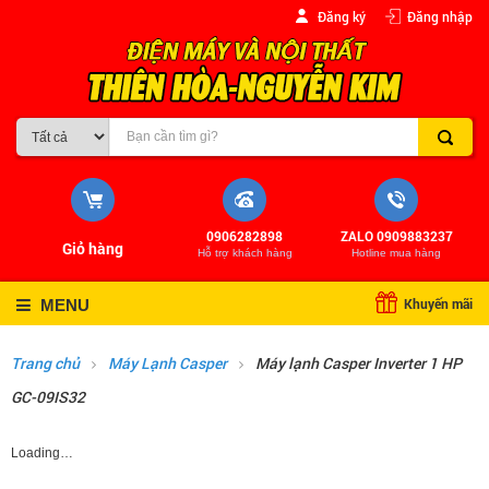
Đăng ký
Đăng nhập
0906282898
ZALO 0909883237
Giỏ hàng
Hỗ trợ khách hàng
Hotline mua hàng
Khuyến mãi
MENU
Trang chủ
Máy Lạnh Casper
Máy lạnh Casper Inverter 1 HP
GC-09IS32
Loading…