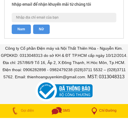
Nhập email để nhận khuyến mãi từ chúng tôi
Công ty Cổ phần Điện máy và Nội Thất Thiên Hòa - Nguyễn Kim.
GPDKKD: 0313048313 do sở KH & ĐT TP.HCM cấp ngày 10/12/2014.
Địa chỉ: 257/86/9 Tổ 16, Ấp 2, X.Đông Thạnh, H.Hóc Môn, Tp.HCM.
Điện thoại: 0906282898 - 0982479238 (028)3711 5532 – (028)3711
MST: 0313048313
5762. Email: thienhoanguyenkim@gmail.com.
COPYRIGHT © 2018 Bán trả góp. All Rights Reserved
Chỉ Đường
Gọi điện
SMS