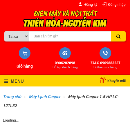
Đăng ký
Đăng nhập
0906282898
ZALO 0909883237
Giỏ hàng
Hỗ trợ khách hàng
Hotline mua hàng
Khuyến mãi
MENU
Trang chủ
Máy Lạnh Casper
Máy lạnh Casper 1.5 HP LC-
12TL32
Loading…