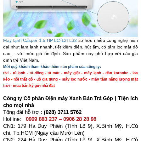
Máy lạnh Casper 1.5 HP LC-12TL32
sở hữu nhiều công nghệ hiện
đại như: làm lạnh nhanh, tiết kiệm điện, hút ẩm, có tấm lọc mật độ
cao,... với mức giá ổn định. Sản phẩm này phù hợp với các gia
đình trẻ Việt Nam.
Mời quý khách tham khảo thêm sản phẩm của công ty:
tivi
-
tủ lạnh
-
tủ đông
-
tủ mát
-
máy giặt
-
máy lạnh
-
dàn karaoke
-
loa
kéo
-
nội thất gỗ
-
đồ gia dụng
-
máy lọc nước
-
máy tắm năng lượng mặt
trời
-
mua bán ký gửi nhà đất
| Tiện ích
Công ty C
ổ
ph
ầ
n Đi
ệ
n máy Xanh Bán Tr
ả
Góp
cho mọi nhà
Tổng đài hỗ trợ :
(028) 3711 5762
Hotline:
0909 883 237 – 0906 28 28 98
CN1: 179 Hà Duy Phiên (Tỉnh Lộ 9), X.Bình Mỹ, H.Củ
chi, Tp.HCM (Ngay cầu Mười Lến)
CN2: 224 Hà Duy Phiên (Tỉnh Lộ 9), X.Bình Mỹ, H.Củ