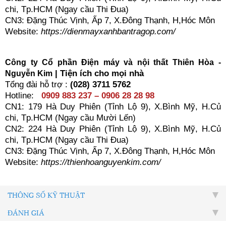
chi, Tp.HCM (Ngay cầu Thi Đua)
CN3: Đặng Thúc Vịnh, Ấp 7, X.Đông Thạnh, H,Hóc Môn
Website:
https://dienmayxanhbantragop.com/
Công ty C
ổ phần Điện máy
và nội thất Thiên Hòa -
| Tiện ích cho mọi nhà
Nguyễn Kim
Tổng đài hỗ trợ :
(028) 3711 5762
Hotline:
0909 883 237 – 0906 28 28 98
CN1: 179 Hà Duy Phiên (Tỉnh Lộ 9), X.Bình Mỹ, H.Củ
chi, Tp.HCM (Ngay cầu Mười Lến)
CN2: 224 Hà Duy Phiên (Tỉnh Lộ 9), X.Bình Mỹ, H.Củ
chi, Tp.HCM (Ngay cầu Thi Đua)
CN3: Đặng Thúc Vịnh, Ấp 7, X.Đông Thạnh, H,Hóc Môn
Website:
https://thienhoanguyenkim.com/
THÔNG SỐ KỸ THUẬT
ĐÁNH GIÁ