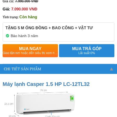
Giá cũ:
7.990.000 VNĐ
Giá:
7.090.000 VNĐ
Còn hàng
Tình trạng:
TẶNG 5 M ỐNG ĐỒNG + BAO CÔNG + VẬT TƯ
Bảo hành 3 năm
MUA NGAY
MUA TRẢ GÓP
Giao tận nơi hoặc đến siêu thị xem hàng
Lãi suất 0%
CHI TIẾT SẢN PHẨM
Máy lạnh Casper 1.5 HP LC-12TL32