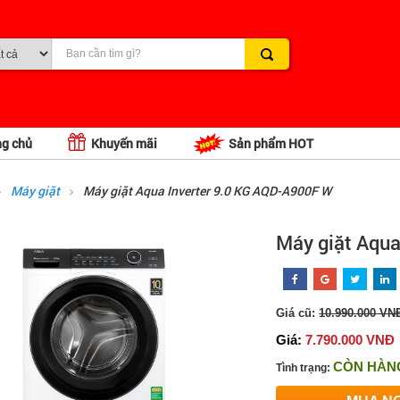
ng chủ
Khuyến mãi
Sản phẩm HOT
Máy giặt
Máy giặt Aqua Inverter 9.0 KG AQD-A900F W
Máy giặt Aqu
Giá cũ:
10.990.000 VN
Giá:
7.790.000 VNĐ
CÒN HÀN
Tình trạng: