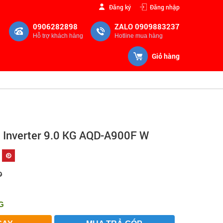
Đăng ký
Đăng nhập
0906282898
ZALO 0909883237
Hỗ trợ khách hàng
Hotline mua hàng
Giỏ hàng
a Inverter 9.0 KG AQD-A900F W
Đ
G