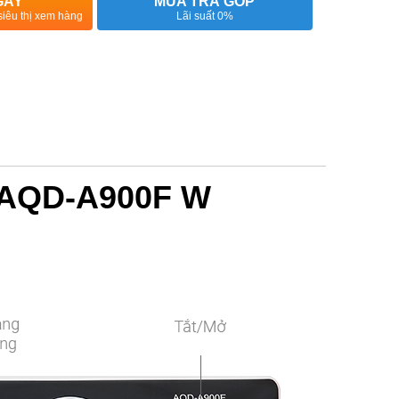
GAY
MUA TRẢ GÓP
siêu thị xem hàng
Lãi suất 0%
G AQD-A900F W