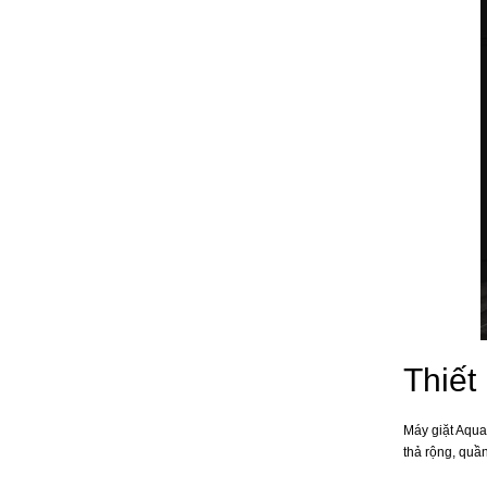
Thiết
Máy giặt Aqua
thả rộng, quầ