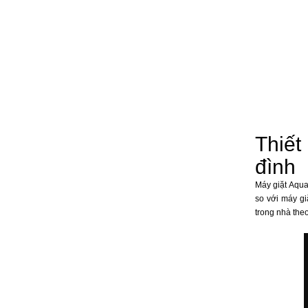
Thiết
đình
Máy giặt Aqua
so với máy gi
trong nhà the