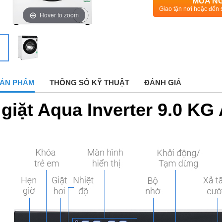
MUA N
Giao tận nơi hoặc đến 
Hover to zoom
 SẢN PHẨM
THÔNG SỐ KỸ THUẬT
ĐÁNH GIÁ
giặt Aqua Inverter 9.0 K