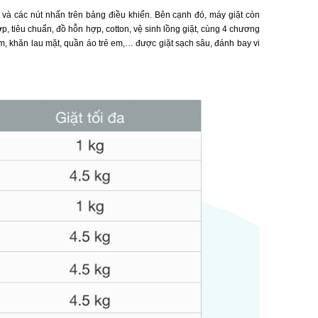
và các nút nhấn trên bảng điều khiển. Bên cạnh đó, máy giặt còn
hợp, tiêu chuẩn, đồ hỗn hợp, cotton, vệ sinh lồng giặt, cùng 4 chương
tắm, khăn lau mặt, quần áo trẻ em,… được giặt sạch sâu, đánh bay vi