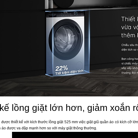
 kế lồng giặt lớn hơn, giảm xoắn r
 được thiết kế với kích thước lồng giặt 525 mm việc giặt giũ quần áo có kích cỡ l
n áo được va đập mạnh hơn so với máy giặt thông thường.