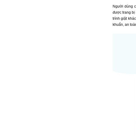
Người dùng có
được trang bị 
trình giặt kh
khuẩn, an toà