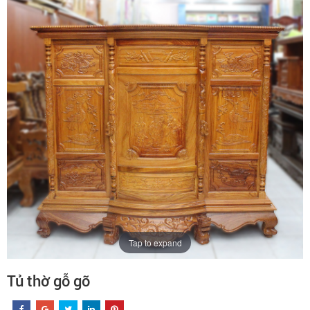
Tap to expand
Tủ thờ gỗ gõ