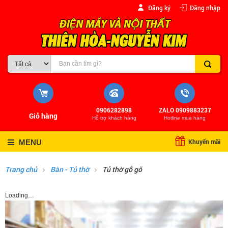
Đăng ký
Đăng nhập
0906282898
ZALO 0909883237
Giỏ hàng
Hỗ trợ khách hàng
Hotline mua hàng
Khuyến mãi
MENU
Trang chủ
Bàn - Tủ thờ
Tủ thờ gỗ gõ
Loading…