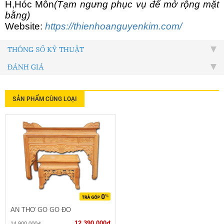
H,Hóc Môn
(Tạm ngưng phục vụ để mở rộng mặt
bằng)
Website:
https://thienhoanguyenkim.com/
THÔNG SỐ KỸ THUẬT
ĐÁNH GIÁ
SẢN PHẨM CÙNG LOẠI
ÁN THỜ GỖ GÕ ĐỎ
12.390.000đ
14.900.000đ