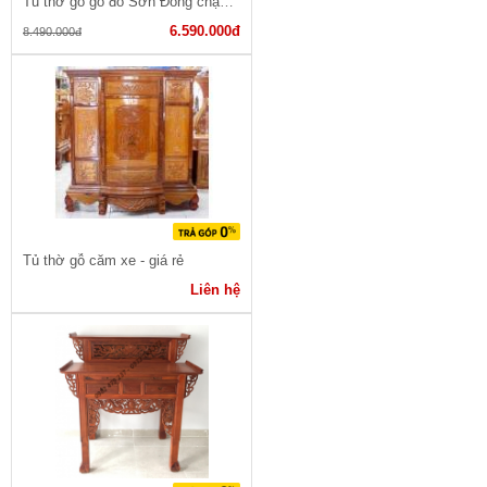
Tủ thờ gỗ gõ đỏ Sơn Đông chạm Tam Đa
6.590.000đ
8.490.000đ
Tủ thờ gỗ căm xe - giá rẻ
Liên hệ