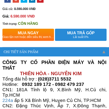
Giá cũ:
8.590.000 VNĐ
Giá:
6.590.000 VNĐ
CÒN HÀNG
Tình trạng:
MUA NGAY
MUA TRẢ GÓP
Giao tận nơi hoặc đến siêu thị xem hàng
Lãi suất 0%
CHI TIẾT SẢN PHẨM
CÔNG TY CỔ PHẦN ĐIỆN MÁY VÀ NỘI
THẤT
THIÊN HÒA - NGUYỄN KIM
Tổng đài hỗ trợ :
(028)3711 5532
Hotline:
0932 189 172 - 0982 479 237
CN1: 181A Tỉnh lộ 9, X.Bình Mỹ, H.Củ chi,
Tp.HCM
224a
ấp 5 Xã Bình Mỹ, Huỵen Củ Chi, TP.HCM
CN2: Đặng Thúc Vịnh, Ấp 7, X.Đông Thạnh,