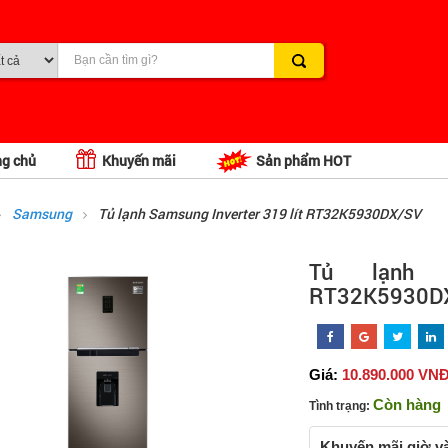
ng chủ
Khuyến mãi
Sản phẩm HOT
Samsung
Tủ lạnh Samsung Inverter 319 lít RT32K5930DX/SV
Tủ lạnh S
RT32K5930D
Giá:
10.890.000 VN
Còn hàng
Tình trạng:
Khuyến mãi giờ v