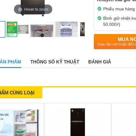
Phiếu mua hàng
Hover to zoom
Bình giữ nhiệt i
50.000₫)
MUA N
Giao tận nơi hoặc đến 
 SẢN PHẨM
THÔNG SỐ KỸ THUẬT
ĐÁNH GIÁ
HẨM CÙNG LOẠI