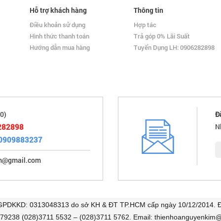
Hỗ trợ khách hàng
Thông tin
Điều khoản sử dụng
Hợp tác
Hình thức thanh toán
Trả góp 0% Lãi Suất
Hướng dẫn mua hàng
Tuyển Dụng LH: 0906282898
0)
Đ
282898
N
0909883237
im@gmail.com
 GPDKKD: 0313048313 do sở KH & ĐT TP.HCM cấp ngày 10/12/2014. Đị
479238 (028)3711 5532 – (028)3711 5762. Email: thienhoanguyenkim