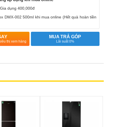
 Gia dụng 400,000đ
nox DMX-002 500ml khi mua online (Hết quà hoàn tiền
GAY
MUA TRẢ GÓP
siêu thị xem hàng
Lãi suất 0%