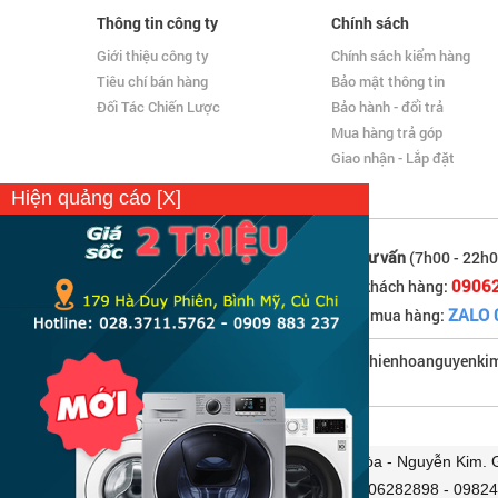
Thông tin công ty
Chính sách
Giới thiệu công ty
Chính sách kiểm hàng
Tiêu chí bán hàng
Bảo mật thông tin
Đối Tác Chiến Lược
Bảo hành - đổi trả
Mua hàng trả góp
Giao nhận - Lắp đặt
Hiện quảng cáo [X]
Hỗ trợ tư vấn
(7h00 - 22h0
0906
Hỗ trợ khách hàng:
ZALO 
Hotline mua hàng:
Email: thienhoanguyenk
Công ty Cổ phần Điện máy và Nội Thất Thiên Hòa - Nguyễn Kim.
Điện thoại: 0906282898 - 0982