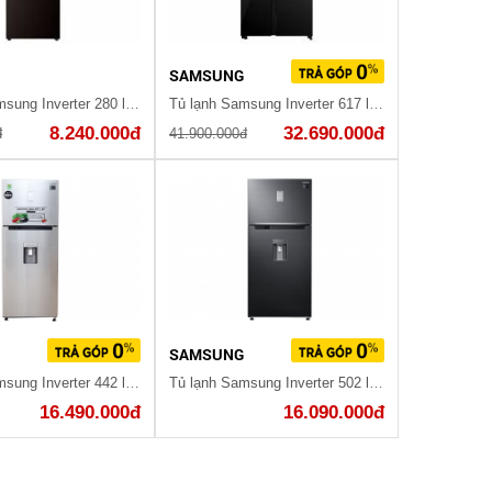
G
SAMSUNG
Tủ lạnh Samsung Inverter 280 lít RB27N4010BY/SV
Tủ lạnh Samsung Inverter 617 lít RS64R53012C/SV
8.240.000đ
32.690.000đ
đ
41.900.000đ
G
SAMSUNG
Tủ lạnh Samsung Inverter 442 lít RT43K6631SL/SV
Tủ lạnh Samsung Inverter 502 lít RT50K6631BS/SV
16.490.000đ
16.090.000đ