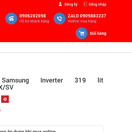
Đăng ký
Đăng nhập
0906282898
ZALO 0909883237
Hỗ trợ khách hàng
Hotline mua hàng
Giỏ hàng
amsung Inverter 319 lít
X/SV
Đ
àng áp dụng khi mua online