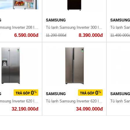
G
SAMSUNG
SAMSUN
Tủ lạnh Samsung Inverter 208 lít RT20HAR8DBU/SV(SG)
Tủ lạnh Samsung Inverter 300 lít RT29K5532BY/SV
6.590.000đ
8.390.000đ
đ
11.290.000đ
11.490.000
G
SAMSUNG
SAMSUN
Tủ lạnh Samsung Inverter 620 lít RS58K6667SL/SV
Tủ lạnh Samsung Inverter 620 lít RH62K62377P/SV
32.190.000đ
34.090.000đ