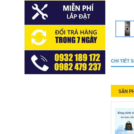
CHI TIẾT
SẢN P