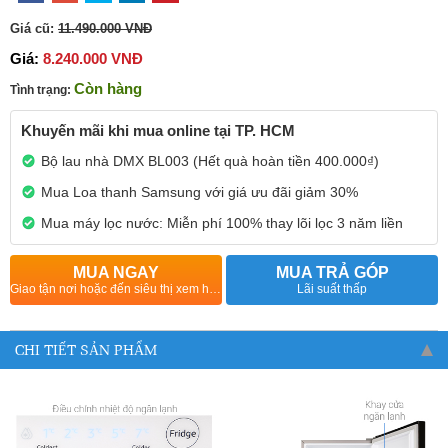
Giá cũ:
11.490.000 VNĐ
Giá:
8.240.000 VNĐ
Còn hàng
Tình trạng:
Khuyến mãi khi mua online tại TP. HCM
Bộ lau nhà DMX BL003 (Hết quà hoàn tiền 400.000₫)
Mua Loa thanh Samsung với giá ưu đãi giảm 30%
Mua máy lọc nước: Miễn phí 100% thay lõi lọc 3 năm liền
MUA NGAY
MUA TRẢ GÓP
Giao tận nơi hoặc đến siêu thị xem hàng
Lãi suất thấp
CHI TIẾT SẢN PHẨM