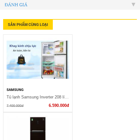
ĐÁNH GIÁ
SẢN PHẨM CÙNG LOẠI
SAMSUNG
Tủ lạnh Samsung Inverter 208 lít RT20HAR8DBU/SV(SG)
6.590.000đ
7.400.000đ