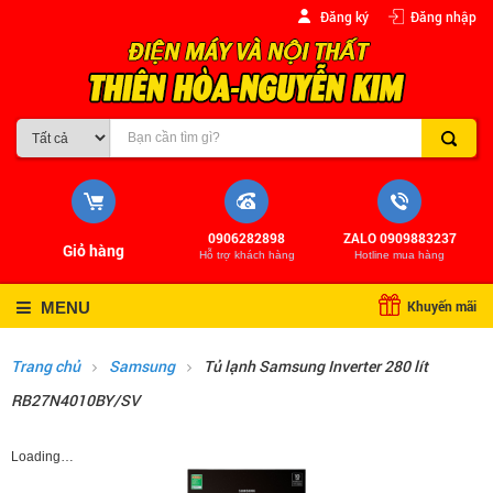
Đăng ký
Đăng nhập
0906282898
ZALO 0909883237
Giỏ hàng
Hỗ trợ khách hàng
Hotline mua hàng
Khuyến mãi
MENU
Trang chủ
Samsung
Tủ lạnh Samsung Inverter 280 lít
RB27N4010BY/SV
Loading…