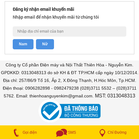
Đăng ký nhận email khuyến mãi
Nhập email để nhận khuyến mãi từ chúng tôi
Công ty Cổ phần Điện máy và Nội Thất Thiên Hòa - Nguyễn Kim.
GPDKKD: 0313048313 do sở KH & ĐT TP.HCM cấp ngày 10/12/2014.
Địa chỉ: 257/86/9 Tổ 16, Ấp 2, X.Đông Thạnh, H.Hóc Môn, Tp.HCM.
Điện thoại: 0906282898 - 0982479238 (028)3711 5532 – (028)3711
MST: 0313048313
5762. Email: thienhoanguyenkim@gmail.com.
COPYRIGHT © 2018 Bán trả góp. All Rights Reserved
Chỉ Đường
Gọi điện
SMS