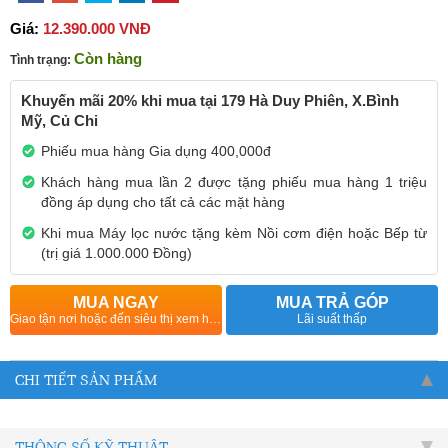
Giá:
12.390.000 VNĐ
Còn hàng
Tình trạng:
Khuyến mãi 20% khi mua tại 179 Hà Duy Phiên, X.Bình
Mỹ, Củ Chi
Phiếu mua hàng Gia dụng 400,000đ
Khách hàng mua lần 2 được tặng phiếu mua hàng 1 triệu
đồng áp dụng cho tất cả các mặt hàng
Khi mua Máy lọc nước tặng kèm Nồi cơm điện hoặc Bếp từ
(trị giá 1.000.000 Đồng)
MUA NGAY
MUA TRẢ GÓP
Giao tận nơi hoặc đến siêu thị xem hàng
Lãi suất thấp
CHI TIẾT SẢN PHẨM
THÔNG SỐ KỸ THUẬT