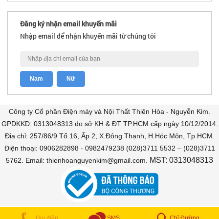
Đăng ký nhận email khuyến mãi
Nhập email để nhận khuyến mãi từ chúng tôi
Công ty Cổ phần Điện máy và Nội Thất Thiên Hòa - Nguyễn Kim.
GPDKKD: 0313048313 do sở KH & ĐT TP.HCM cấp ngày 10/12/2014.
Địa chỉ: 257/86/9 Tổ 16, Ấp 2, X.Đông Thạnh, H.Hóc Môn, Tp.HCM.
Điện thoại: 0906282898 - 0982479238 (028)3711 5532 – (028)3711
MST: 0313048313
5762. Email: thienhoanguyenkim@gmail.com.
COPYRIGHT © 2018 Bán trả góp. All Rights Reserved
Chỉ Đường
Gọi điện
SMS