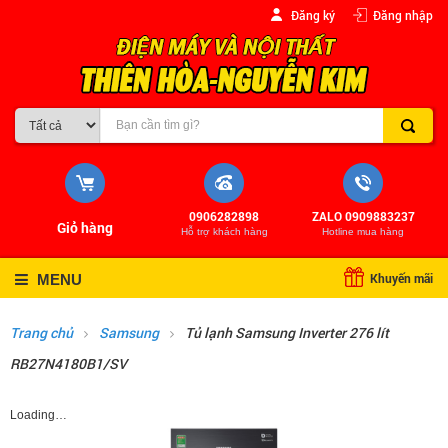
Đăng ký
Đăng nhập
0906282898
ZALO 0909883237
Giỏ hàng
Hỗ trợ khách hàng
Hotline mua hàng
Khuyến mãi
MENU
Trang chủ
Samsung
Tủ lạnh Samsung Inverter 276 lít
RB27N4180B1/SV
Loading…