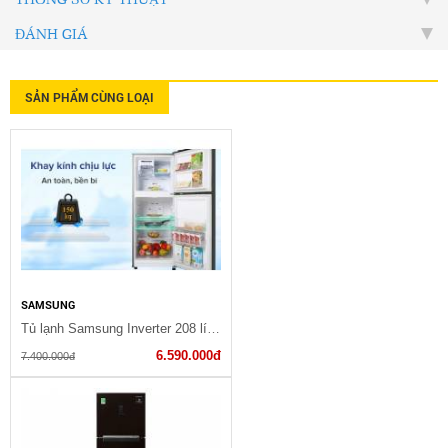
ĐÁNH GIÁ
SẢN PHẨM CÙNG LOẠI
SAMSUNG
Tủ lạnh Samsung Inverter 208 lít RT20HAR8DBU/SV(SG)
6.590.000đ
7.400.000đ